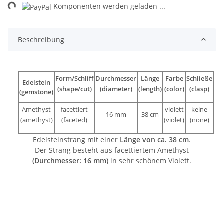
ng...
Komponenten werden geladen ...
Beschreibung
Form/Schliff
Durchmesser
Länge
Farbe
Schließe
Edelstein
(shape/cut)
(diameter)
(length)
(color)
(clasp)
(gemstone)
Amethyst
facettiert
violett
keine
16 mm
38 cm
(amethyst)
(faceted)
(violet)
(none)
Edelsteinstrang mit einer
Länge von ca. 38 cm
.
Der Strang besteht aus facettiertem Amethyst
(Durchmesser: 16 mm)
in sehr schönem Violett.