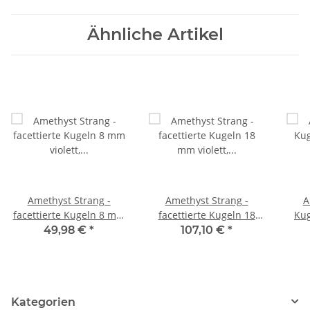
Ähnliche Artikel
Amethyst Strang -
Amethyst Strang -
A
facettierte Kugeln 8 mm
facettierte Kugeln 18
Kug
violett, Länge 40 cm
mm violett, Länge 38,5
L
49,98 €
*
107,10 €
*
/1533
cm /1694
Kategorien