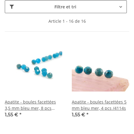
Filtre et tri
Article 1 - 16 de 16
Apatite - boules facettées
Apatite - boules facettées 5
3,5 mm bleu mer, 8 pcs
mm bleu mer, 4 pcs /4114s
/4072s
1,55 €
*
1,55 €
*