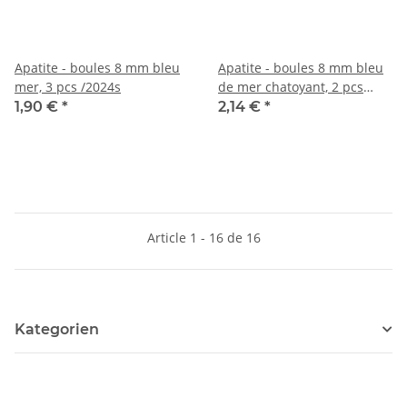
Apatite - boules 8 mm bleu
Apatite - boules 8 mm bleu
mer, 3 pcs /2024s
de mer chatoyant, 2 pcs
/2262s
1,90 €
*
2,14 €
*
Article 1 - 16 de 16
Kategorien