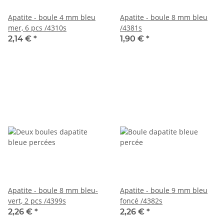
Apatite - boule 4 mm bleu
Apatite - boule 8 mm bleu
mer, 6 pcs /4310s
/4381s
2,14 €
*
1,90 €
*
Apatite - boule 8 mm bleu-
Apatite - boule 9 mm bleu
vert, 2 pcs /4399s
foncé /4382s
2,26 €
*
2,26 €
*