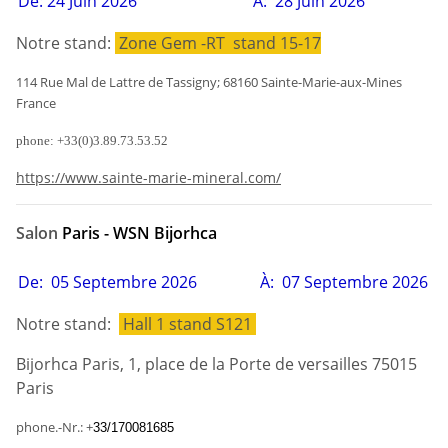
De:
24
Juin 2026
À:
28
Juin
2026
Notre stand:
Zone Gem -RT stand 15-17
114 Rue Mal de Lattre de Tassigny; 68160 Sainte-Marie-aux-Mines
France
phone: +33(0)3.89.73.53.52
https://www.sainte-marie-mineral.com/
Salon
Paris - WSN Bijorhca
De:
05 Septembre 2026
À:
07 Septembre
2026
Notre stand:
Hall 1 stand S121
Bijorhca Paris, 1, place de la Porte de versailles 75015
Paris
phone.-Nr.: +
33/170081685