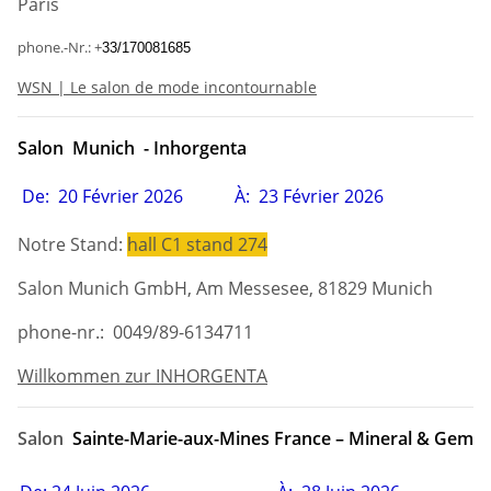
Paris
phone.-Nr.: +
33/170081685
WSN | Le salon de mode incontournable
Salon Munich - Inhorgenta
De:
20
Février
2026
À
:
23
Février
2026
Notre Stand:
hall C1 stand 274
Salon Munich GmbH, Am Messesee, 81829 Munich
phone-nr.:
0049/89-6134711
Willkommen zur INHORGENTA
Salon
Sainte-Marie-aux-Mines France – Mineral & Gem