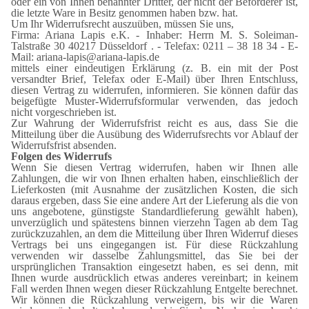
oder ein von Ihnen benannter Dritter, der nicht der Beförderer ist,
die letzte Ware in Besitz genommen haben bzw. hat.
Um Ihr Widerrufsrecht auszuüben, müssen Sie uns,
Firma: Ariana Lapis e.K. - Inhaber: Herrn M. S. Soleiman-
Talstraße 30 40217 Düsseldorf . - Telefax: 0211 – 38 18 34 - E-
Mail: ariana-lapis@ariana-lapis.de
mittels einer eindeutigen Erklärung (z. B. ein mit der Post
versandter Brief, Telefax oder E-Mail) über Ihren Entschluss,
diesen Vertrag zu widerrufen, informieren. Sie können dafür das
beigefügte Muster-Widerrufsformular verwenden, das jedoch
nicht vorgeschrieben ist.
Zur Wahrung der Widerrufsfrist reicht es aus, dass Sie die
Mitteilung über die Ausübung des Widerrufsrechts vor Ablauf der
Widerrufsfrist absenden.
Folgen des Widerrufs
Wenn Sie diesen Vertrag widerrufen, haben wir Ihnen alle
Zahlungen, die wir von Ihnen erhalten haben, einschließlich der
Lieferkosten (mit Ausnahme der zusätzlichen Kosten, die sich
daraus ergeben, dass Sie eine andere Art der Lieferung als die von
uns angebotene, günstigste Standardlieferung gewählt haben),
unverzüglich und spätestens binnen vierzehn Tagen ab dem Tag
zurückzuzahlen, an dem die Mitteilung über Ihren Widerruf dieses
Vertrags bei uns eingegangen ist. Für diese Rückzahlung
verwenden wir dasselbe Zahlungsmittel, das Sie bei der
ursprünglichen Transaktion eingesetzt haben, es sei denn, mit
Ihnen wurde ausdrücklich etwas anderes vereinbart; in keinem
Fall werden Ihnen wegen dieser Rückzahlung Entgelte berechnet.
Wir können die Rückzahlung verweigern, bis wir die Waren