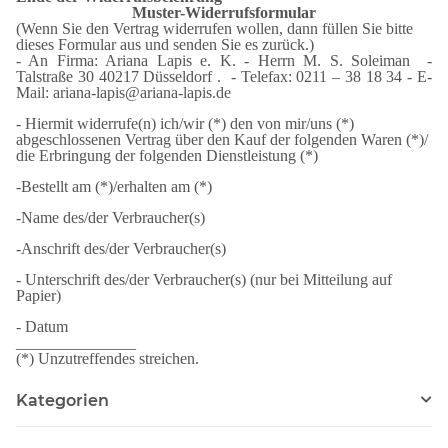
Muster-Widerrufsformular
(Wenn Sie den Vertrag widerrufen wollen, dann füllen Sie bitte
dieses Formular aus und senden Sie es zurück.)
- An Firma: Ariana Lapis e. K. - Herrn M. S. Soleiman -
Talstraße 30 40217 Düsseldorf . - Telefax: 0211 – 38 18 34 - E-
Mail: ariana-lapis@ariana-lapis.de
- Hiermit widerrufe(n) ich/wir (*) den von mir/uns (*)
abgeschlossenen Vertrag über den Kauf der folgenden Waren (*)/
die Erbringung der folgenden Dienstleistung (*)
-Bestellt am (*)/erhalten am (*)
-Name des/der Verbraucher(s)
-Anschrift des/der Verbraucher(s)
- Unterschrift des/der Verbraucher(s) (nur bei Mitteilung auf
Papier)
- Datum
_______________
(*) Unzutreffendes streichen.
Kategorien