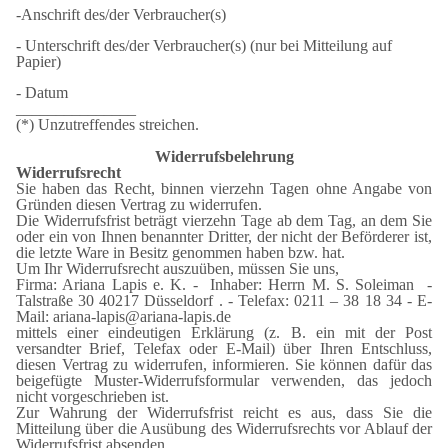
-Anschrift des/der Verbraucher(s)
- Unterschrift des/der Verbraucher(s) (nur bei Mitteilung auf
Papier)
- Datum
_______________
(*) Unzutreffendes streichen.
Widerrufsbelehrung
Widerrufsrecht
Sie haben das Recht, binnen vierzehn Tagen ohne Angabe von
Gründen diesen Vertrag zu widerrufen.
Die Widerrufsfrist beträgt vierzehn Tage ab dem Tag, an dem Sie
oder ein von Ihnen benannter Dritter, der nicht der Beförderer ist,
die letzte Ware in Besitz genommen haben bzw. hat.
Um Ihr Widerrufsrecht auszuüben, müssen Sie uns,
Firma: Ariana Lapis e. K. - Inhaber: Herrn M. S. Soleiman -
Talstraße 30 40217 Düsseldorf . - Telefax: 0211 – 38 18 34 - E-
Mail: ariana-lapis@ariana-lapis.de
mittels einer eindeutigen Erklärung (z. B. ein mit der Post
versandter Brief, Telefax oder E-Mail) über Ihren Entschluss,
diesen Vertrag zu widerrufen, informieren. Sie können dafür das
beigefügte Muster-Widerrufsformular verwenden, das jedoch
nicht vorgeschrieben ist.
Zur Wahrung der Widerrufsfrist reicht es aus, dass Sie die
Mitteilung über die Ausübung des Widerrufsrechts vor Ablauf der
Widerrufsfrist absenden.