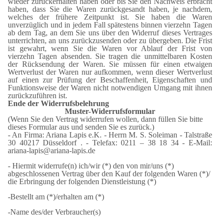
wieder zurückerhalten haben oder bis Sie den Nachweis erbracht
haben, dass Sie die Waren zurückgesandt haben, je nachdem,
welches der frühere Zeitpunkt ist. Sie haben die Waren
unverzüglich und in jedem Fall spätestens binnen vierzehn Tagen
ab dem Tag, an dem Sie uns über den Widerruf dieses Vertrages
unterrichten, an uns zurückzusenden oder zu übergeben. Die Frist
ist gewahrt, wenn Sie die Waren vor Ablauf der Frist von
vierzehn Tagen absenden. Sie tragen die unmittelbaren Kosten
der Rücksendung der Waren. Sie müssen für einen etwaigen
Wertverlust der Waren nur aufkommen, wenn dieser Wertverlust
auf einen zur Prüfung der Beschaffenheit, Eigenschaften und
Funktionsweise der Waren nicht notwendigen Umgang mit ihnen
zurückzuführen ist.
Ende der Widerrufsbelehrung
Muster-Widerrufsformular
(Wenn Sie den Vertrag widerrufen wollen, dann füllen Sie bitte
dieses Formular aus und senden Sie es zurück.)
- An Firma: Ariana Lapis e.K. - Herrn M. S. Soleiman - Talstraße
30 40217 Düsseldorf . - Telefax: 0211 – 38 18 34 - E-Mail:
ariana-lapis@ariana-lapis.de
- Hiermit widerrufe(n) ich/wir (*) den von mir/uns (*)
abgeschlossenen Vertrag über den Kauf der folgenden Waren (*)/
die Erbringung der folgenden Dienstleistung (*)
-Bestellt am (*)/erhalten am (*)
-Name des/der Verbraucher(s)