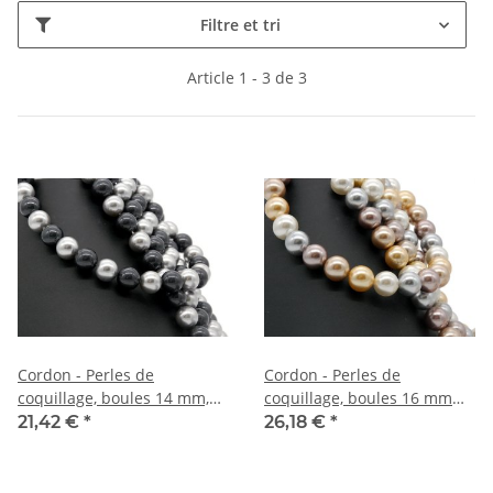
Filtre et tri
Article 1 - 3 de 3
Cordon - Perles de
Cordon - Perles de
coquillage, boules 14 mm,
coquillage, boules 16 mm
anthracite, gris, 41 cm /1211
multicolores, longueur 40
21,42 €
*
26,18 €
*
cm /1156