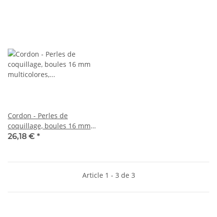
Cordon - Perles de
coquillage, boules 16 mm
multicolores, longueur 41
26,18 €
*
cm /1146
Article 1 - 3 de 3