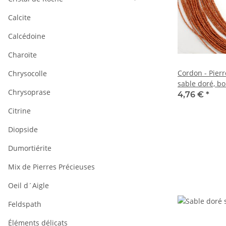
Calcite
Calcédoine
Charoïte
Cordon - Pier
Chrysocolle
sable doré, bo
Chrysoprase
mm brun, lon
4,76 €
*
Citrine
Diopside
Dumortiérite
Mix de Pierres Précieuses
Oeil d´Aigle
Feldspath
Éléments délicats