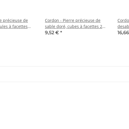
re précieuse de
Cordon - Pierre précieuse de
Cordo
ules à facettes
sable doré, cubes à facettes 2
desab
un, longueur
mm rouge or scintillant, 38 cm
rouge 
9,52 €
*
16,6
/7786