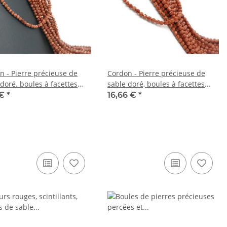
n - Pierre précieuse de
Cordon - Pierre précieuse de
doré. boules à facettes
sable doré, boules à facettes
run, longueur 38cm /3943
6mm rouge brun, longueur
 €
*
16,66 €
*
38,5cm /1935