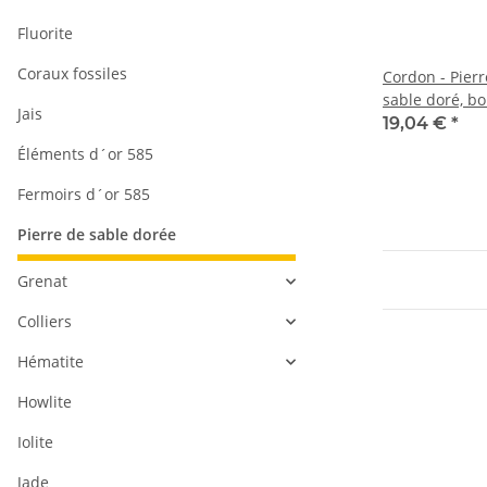
Fluorite
Coraux fossiles
Cordon - Pier
sable doré, bo
Jais
8mm rouge br
19,04 €
*
38,5cm /4180
Éléments d´or 585
Fermoirs d´or 585
Pierre de sable dorée
Grenat
Colliers
Hématite
Howlite
Iolite
Jade