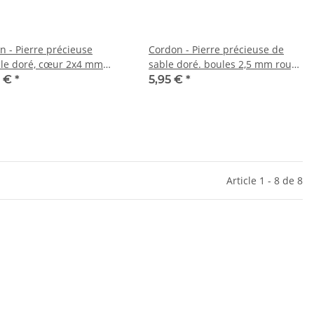
n - Pierre précieuse
Cordon - Pierre précieuse de
le doré, cœur 2x4 mm
sable doré. boules 2,5 mm rouge
or scintillant, 38 cm /6207
or, longueur 37,5 cm /5776
6 €
*
5,95 €
*
Article 1 - 8 de 8