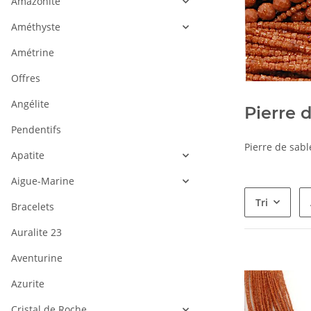
Amazonite
Améthyste
Amétrine
Offres
Angélite
Pierre 
Pendentifs
Pierre de sabl
Apatite
Aigue-Marine
Tri
Bracelets
Auralite 23
Aventurine
Azurite
Cristal de Roche