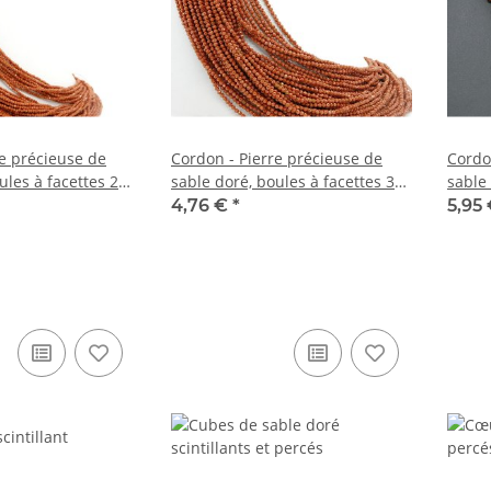
re précieuse de
Cordon - Pierre précieuse de
Cordo
ules à facettes 2
sable doré, boules à facettes 3
sable 
gueur 36 cm /3941
mm rouge, longueur 39 cm
4mm b
4,76 €
*
5,95
/3942