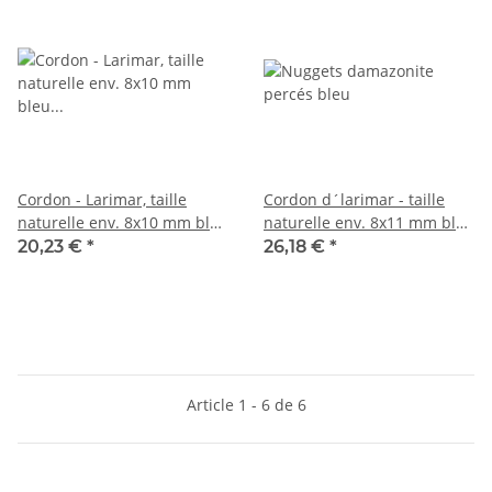
Cordon - Larimar, taille
Cordon d´larimar - taille
naturelle env. 8x10 mm bleu
naturelle env. 8x11 mm bleu
clair rouge, 40 cm /6143
clair rouge, longueur 39 cm
20,23 €
*
26,18 €
*
/6142
Article 1 - 6 de 6