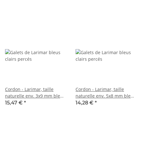
Cordon - Larimar, taille
Cordon - Larimar, taille
naturelle env. 3x9 mm bleu
naturelle env. 5x8 mm bleu
clair, 40 cm /6863
clair gris, 39 cm /6131
15,47 €
*
14,28 €
*