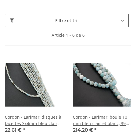
Filtre et tri
Article 1 - 6 de 6
Cordon - Larimar, disques à
Cordon - Larimar, boule 10
facettes 3x4mm bleu clair,
mm bleu clair et blanc, 39
38,5cm /5466
cm /1635
22,61 €
*
214,20 €
*