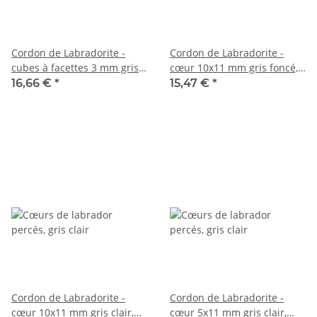
Cordon de Labradorite -
Cordon de Labradorite -
cubes à facettes 3 mm gris
cœur 10x11 mm gris foncé,
chatoyant, 39 cm /7938
moucheté, longueur 38 cm
16,66 €
*
15,47 €
*
/5960
Cordon de Labradorite -
Cordon de Labradorite -
cœur 10x11 mm gris clair,
cœur 5x11 mm gris clair,