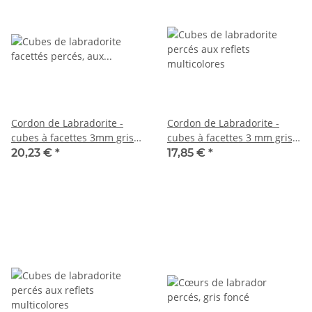
Cordon de Labradorite -
Cordon de Labradorite -
cubes à facettes 3mm gris
cubes à facettes 3 mm gris,
chatoyant, 38,5cm /4961
irisé, longueur 39 cm /6281
20,23 €
*
17,85 €
*