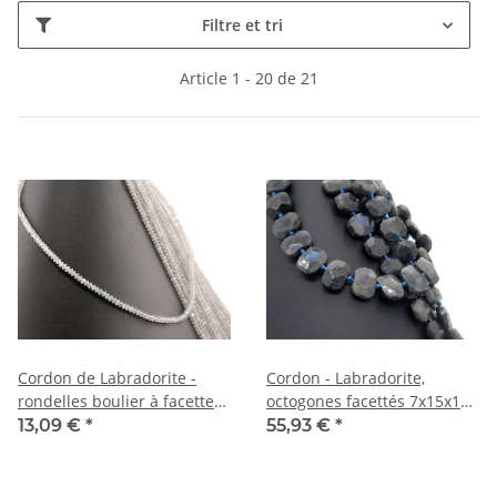
Filtre et tri
Article 1 - 20 de 21
Cordon de Labradorite -
Cordon - Labradorite,
rondelles boulier à facettes
octogones facettés 7x15x18
2x3mm gris chatoyant, 39cm
mm gris, longueur 39 cm
13,09 €
*
55,93 €
*
/1860
/2228