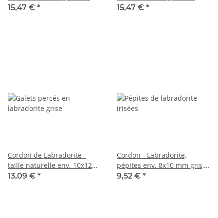
moucheté, longueur 36,5 cm
moucheté, longueur 37,5 cm
15,47 €
*
15,47 €
*
/5959
/5951
Cordon de Labradorite -
Cordon - Labradorite,
taille naturelle env. 10x12
pépites env. 8x10 mm gris,
mm gris, irisé, longueur 39
longueur 39 cm /3827
13,09 €
*
9,52 €
*
cm /6137