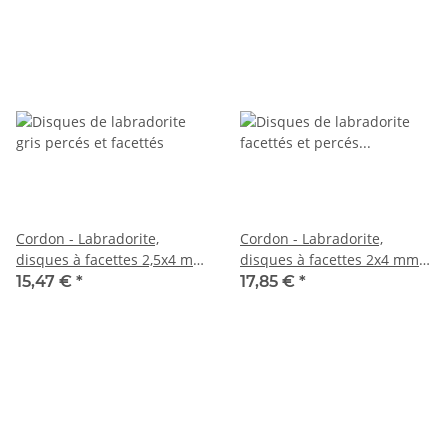
Cordon - Labradorite,
Cordon - Labradorite,
disques à facettes 2,5x4 mm
disques à facettes 2x4 mm
gris irisé, longueur 39 cm
gris irisé, longueur 39 cm
15,47 €
*
17,85 €
*
/5987
/6192