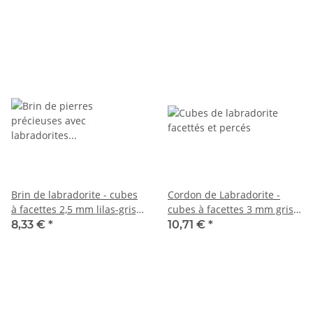
Brin de labradorite - cubes
Cordon de Labradorite -
à facettes 2,5 mm lilas-gris,
cubes à facettes 3 mm gris
irisé, longueur 39 cm /3885
jaune-gris, irisé, 38 cm /7812
8,33 €
*
10,71 €
*