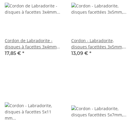
Cordon de Labradorite -
Cordon - Labradorite,
disques à facettes 3x4mm
disques facettées 3x5mm,
gris chatoyant, 38,5cm /2288
gris, longueur 36,5cm /4376
17,85 €
*
13,09 €
*