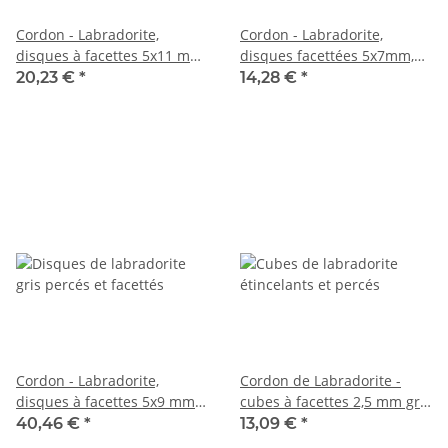
Cordon - Labradorite,
Cordon - Labradorite,
disques à facettes 5x11 mm
disques facettées 5x7mm,
gris irisé, longueur 37 cm
gris, longueur 37cm /4417
20,23 €
*
14,28 €
*
/5972
Cordon - Labradorite,
Cordon de Labradorite -
disques à facettes 5x9 mm
cubes à facettes 2,5 mm gris
gris irisé, longueur 36,5 cm
chatoyant, 39 cm /3981
40,46 €
*
13,09 €
*
/6267