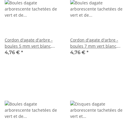
Cordon d'agate d'arbre -
Cordon d'agate d'arbre -
boules 5 mm vert blanc,
boules 7 mm vert blanc,
longueur 37 cm /7710
longueur 38 cm /7711
4,76 €
*
4,76 €
*