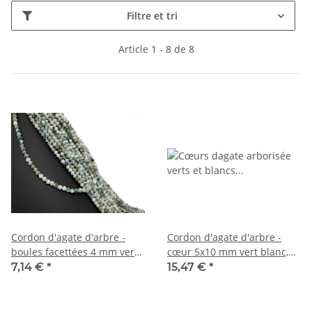
Filtre et tri
Article 1 - 8 de 8
Cordon d'agate d'arbre -
Cordon d'agate d'arbre -
boules facettées 4 mm vert
cœur 5x10 mm vert blanc,
blanc, longueur 37,5 cm
longueur 37 cm /5948
7,14 €
*
15,47 €
*
/6689