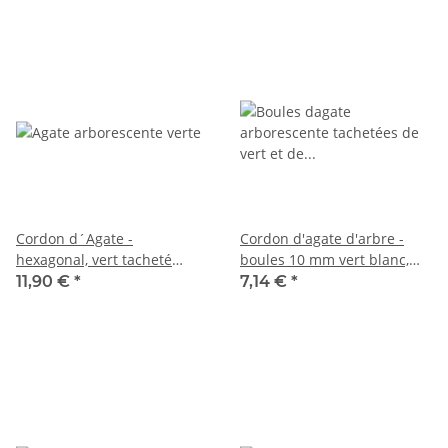
Cordon d´Agate -
Cordon d'agate d'arbre -
hexagonal, vert tacheté
boules 10 mm vert blanc,
/4293
longueur 38 cm /7713
11,90 €
*
7,14 €
*