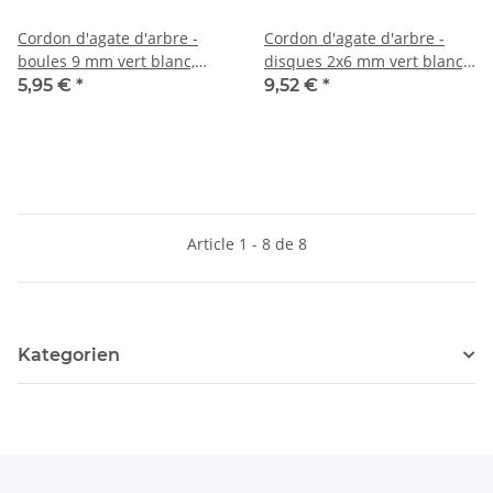
Cordon d'agate d'arbre -
Cordon d'agate d'arbre -
boules 9 mm vert blanc,
disques 2x6 mm vert blanc,
longueur 37,5 cm /7712
longueur 39 cm /6214
5,95 €
*
9,52 €
*
Article 1 - 8 de 8
Kategorien