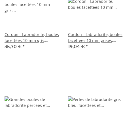
Cordon - Labradorite, boules
Cordon - Labradorite, boules
facettées 10 mm gris,
facettées 10 mm grises,
longueur 37 cm /2213
longueur 38 cm /1963
35,70 €
*
19,04 €
*