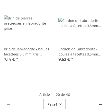
Brin de labradorite - boules
Cordon de Labradorite -
facettées 3,5 mm gris,
boules à facettes 3,5mm
longueur 38,5 cm /2122
gris, 39cm /2216
7,14 €
*
9,52 €
*
Article 1 - 20 de 46
Page
1