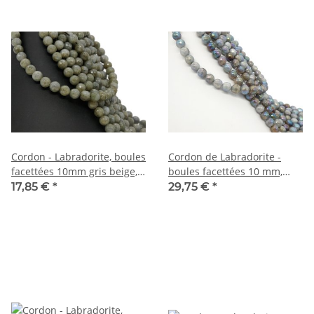
Cordon - Labradorite, boules
Cordon de Labradorite -
facettées 10mm gris beige,
boules facettées 10 mm,
longueur 39cm /1968
grises, chatoyantes et
17,85 €
*
29,75 €
*
multicolores, 38,5 cm /6858