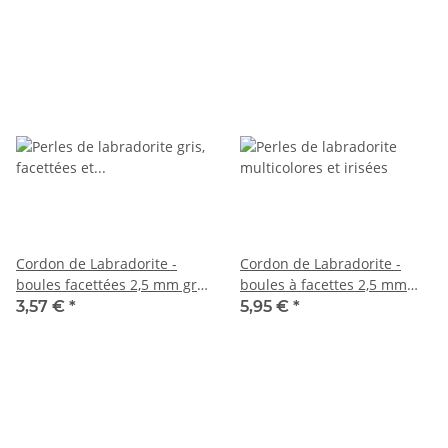
Cordon de Labradorite -
Cordon de Labradorite -
boules facettées 2,5 mm gris
boules à facettes 2,5 mm
foncé, longueur 38,5 cm
gris, 39 cm /5625
3,57 €
*
5,95 €
*
/6563