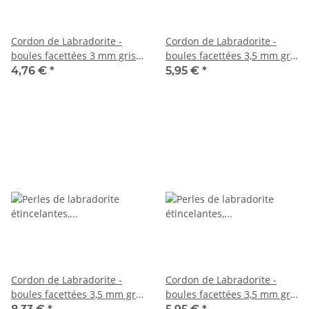
Cordon de Labradorite -
Cordon de Labradorite -
boules facettées 3 mm gris
boules facettées 3,5 mm gris
clair, irisées multicolores, 39
foncé, longueur 39 cm /6662
4,76 €
*
5,95 €
*
cm /6663
Cordon de Labradorite -
Cordon de Labradorite -
boules facettées 3,5 mm gris
boules facettées 3,5 mm gris
clair, irisées multicolores,
clair, irisées multicolores,