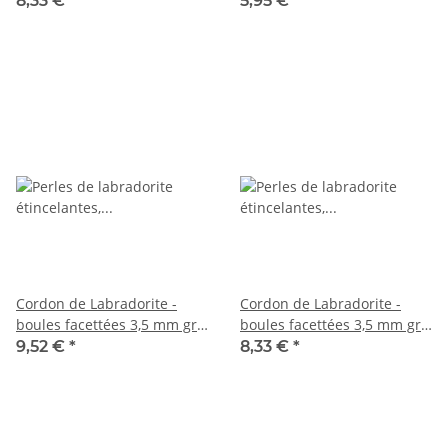
8,33 €
*
5,95 €
*
38,5 cm /1922
38,5 cm /6600
Cordon de Labradorite -
Cordon de Labradorite -
boules facettées 3,5 mm gris
boules facettées 3,5 mm gris
clair, irisées multicolores, 39
clair, irisées multicolores, 39
9,52 €
*
8,33 €
*
cm /7818
cm /7824