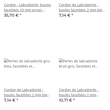
Cordon - Labradorite, boules
Cordon de Labradorite -
facettées 10 mm grises,
boules facettées 2 mm bleu-
longueur 39 cm /1697
gris, longueur 39 cm /7673
35,70 €
*
7,14 €
*
Cordon de Labradorite -
Cordon de Labradorite -
boules facettées 2 mm bleu-
boules facettées 2 mm
gris, longueur 39 cm /7817
brun-gris, longueur 39 cm
7,14 €
*
10,71 €
*
/7685