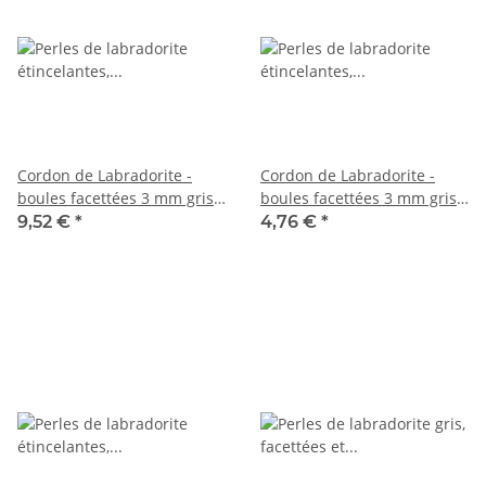
Cordon de Labradorite -
Cordon de Labradorite -
boules facettées 3 mm gris
boules facettées 3 mm gris
clair, irisées multicolores,
clair, irisées multicolores, 39
9,52 €
*
4,76 €
*
38,5 cm /6671
cm /6580