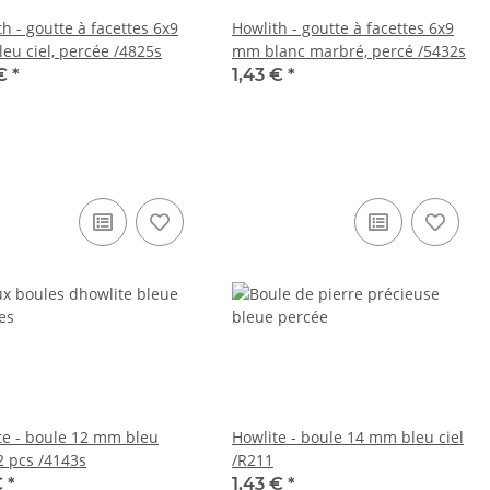
h - goutte à facettes 6x9
Howlith - goutte à facettes 6x9
eu ciel, percée /4825s
mm blanc marbré, percé /5432s
 €
*
1,43 €
*
te - boule 12 mm bleu
Howlite - boule 14 mm bleu ciel
 2 pcs /4143s
/R211
€
*
1,43 €
*