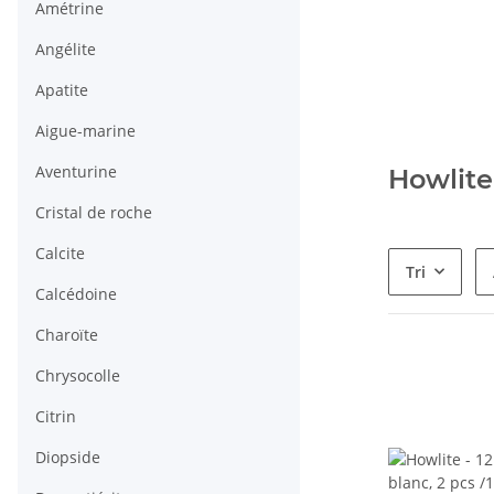
Amétrine
Angélite
Apatite
Aigue-marine
Aventurine
Howlite
Cristal de roche
Calcite
Tri
Calcédoine
Charoïte
Chrysocolle
Citrin
Diopside