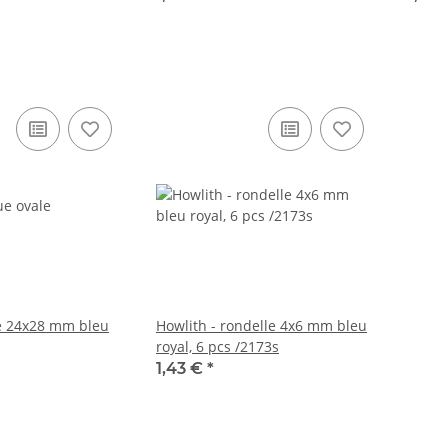
le 24x28 mm bleu
Howlith - rondelle 4x6 mm bleu
royal, 6 pcs /2173s
1,43 €
*