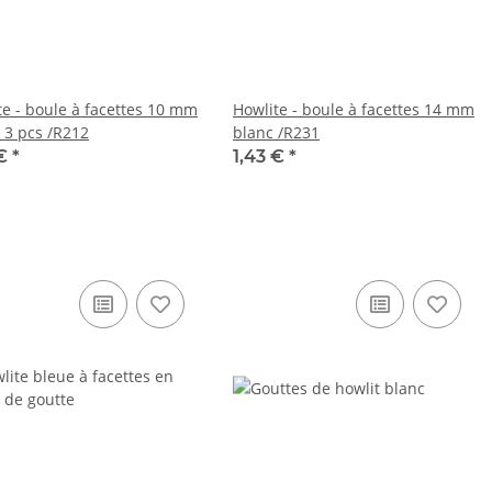
te - boule à facettes 10 mm
Howlite - boule à facettes 14 mm
, 3 pcs /R212
blanc /R231
 €
*
1,43 €
*