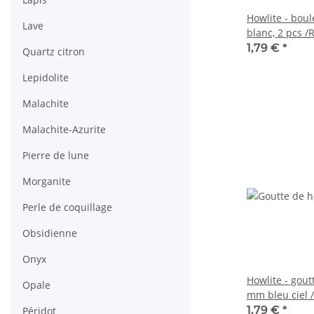
Howlite - bou
Lave
blanc, 2 pcs /
1,79 €
*
Quartz citron
Lepidolite
Malachite
Malachite-Azurite
Pierre de lune
Morganite
Perle de coquillage
Obsidienne
Onyx
Howlite - gout
Opale
mm bleu ciel 
1,79 €
*
Péridot