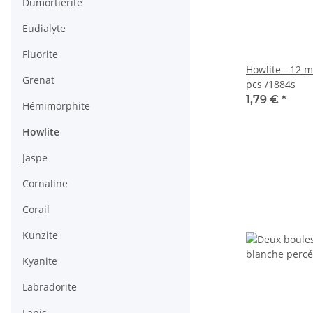
Dumortiérite
Eudialyte
Fluorite
Howlite - 12 m
Grenat
pcs /1884s
1,79 €
*
Hémimorphite
Howlite
Jaspe
Cornaline
Corail
Kunzite
Kyanite
Labradorite
Lapis