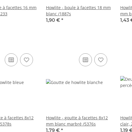
le à facettes 16 mm
Howlite - boule à facettes 18 mm
Howlit
R233
blanc /1887s
mm bl
1,90 €
*
1,43
te à facettes 8x12
Howlite - goutte à facettes 8x12
Howli
/5378s
mm blanc marbré /5376s
clair,
1,79 €
*
1,19 