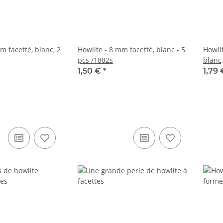
m facetté, blanc, 2
Howlite - 8 mm facetté, blanc - 5
Howli
pcs /1882s
blanc
1,50 €
*
1,79