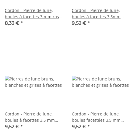
Cordon - Pierre de lune,
Cordon - Pierre de lune,
boules à facettes 3 mm rose
boules à facettes 3,5mm
gris, 39 cm /7748
multicolore, 38,5cm /5751
8,33 €
*
9,52 €
*
Cordon - Pierre de lune,
Cordon - Pierre de lune,
boules à facettes 3,5 mm
boules facettées 3,5 mm
multicolores, longueur 38,5
multicolore, longueur 38,5
9,52 €
*
9,52 €
*
cm /6357
cm /6520