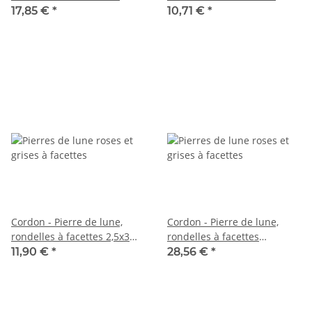
multicolore, 39 cm /5726
multicolores, longueur 36,5
17,85 €
*
10,71 €
*
cm /5990
Cordon - Pierre de lune,
Cordon - Pierre de lune,
rondelles à facettes 2,5x3
rondelles à facettes
mm multicolore, 38 cm
3,5x5mm multicolore, 39cm
11,90 €
*
28,56 €
*
/6985
/3900