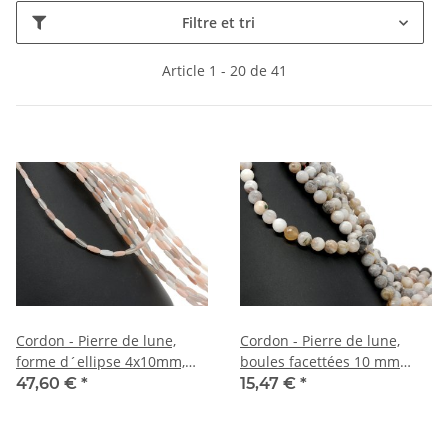
Filtre et tri
Article 1 - 20 de 41
Cordon - Pierre de lune,
Cordon - Pierre de lune,
forme d´ellipse 4x10mm,
boules facettées 10 mm
tricolore, longueur 40cm
multicolores, longueur 38
47,60 €
*
15,47 €
*
/2746
cm /5991