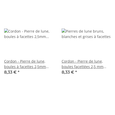
Cordon - Pierre de lune,
Cordon - Pierre de lune,
boules à facettes 2,5mm
boules facettées 2,5 mm
multicolore, 39cm /4345
multicolore, longueur 39 cm
8,33 €
*
8,33 €
*
/6356