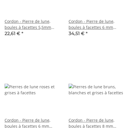
Cordon - Pierre de lune,
Cordon - Pierre de lune,
boules à facettes 5,5mm
boules à facettes 6 mm
multicolore, 38,5cm /2693
multicolores, longueur 37,5
22,61 €
*
34,51 €
*
cm /6247
Cordon - Pierre de lune,
Cordon - Pierre de lune,
boules à facettes 6 mm
boules à facettes 8 mm