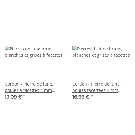
Cordon - Pierre de lune,
Cordon - Pierre de lune,
boules à facettes 4 mm
boules facettées 4 mm
multicolores, longueur 38,5
multicolore, longueur 38,5
13,09 €
*
16,66 €
*
cm /6358
cm /6521