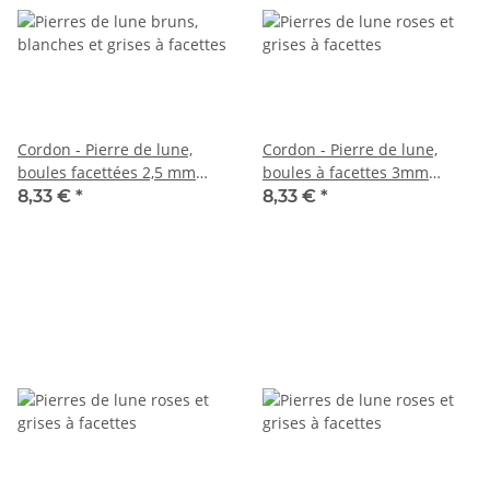
Cordon - Pierre de lune,
Cordon - Pierre de lune,
boules facettées 2,5 mm
boules à facettes 3mm
multicolore, longueur 39 cm
multicolore, 39cm /5756
8,33 €
*
8,33 €
*
/6519