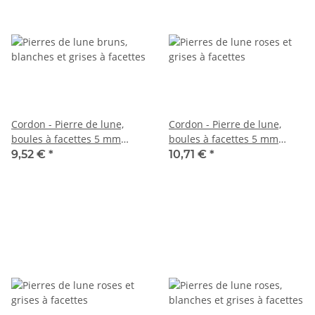
Cordon - Pierre de lune,
Cordon - Pierre de lune,
boules à facettes 5 mm
boules à facettes 5 mm
multicolores, longueur 37,5
multicolore, 38,5 cm /5732
9,52 €
*
10,71 €
*
cm /5988