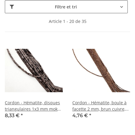
Filtre et tri
Article 1 - 20 de 35
Cordon - Hématite, disques
Cordon - Hématite, boule à
triangulaires 1x3 mm moka,
facette 2 mm, brun cuivre,
longueur 39,5 cm /6959
longueur 38 cm /1862
8,33 €
*
4,76 €
*