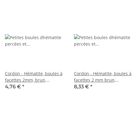
Cordon - Hématite, boules à
Cordon - Hématite, boules à
facettes 2mm, brun,
facettes 2 mm brun,
longueur 38cm /1890
longueur 40 cm /4060
4,76 €
*
8,33 €
*