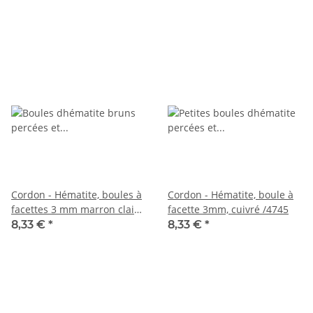
Cordon - Hématite, boules à
Cordon - Hématite, boule à
facettes 3 mm marron clair,
facette 3mm, cuivré /4745
longueur 39,5 cm /1785
8,33 €
*
8,33 €
*