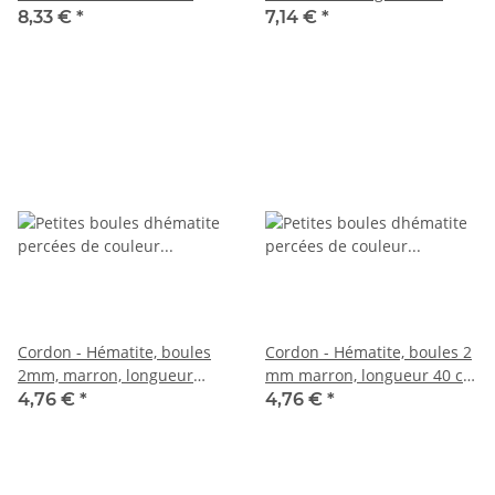
longueur 40 cm /1871
longueur 40,5 cm / 1896
8,33 €
*
7,14 €
*
Cordon - Hématite, boules
Cordon - Hématite, boules 2
2mm, marron, longueur
mm marron, longueur 40 cm
40,5cm /3913
/3912
4,76 €
*
4,76 €
*