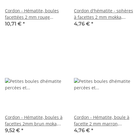
Cordon - Hématite, boules
Cordon d'hématite - sphères
facettées 2 mm rouge
à facettes 2 mm mokka,
cuivré, longueur 40 cm
longueur 38 cm /1807
10,71 €
*
4,76 €
*
/4742
Cordon - Hématite, boules à
Cordon - Hématite, boule à
facettes 2mm brun moka,
facette 2 mm marron,
longueur 39,5cm /1808
longueur 37 cm /3918
9,52 €
*
4,76 €
*