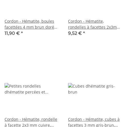
Cordon - Hématite, boules
Cordon - Hématite,
facettées 4 mm brun doré
rondelles à facettes 2x3mm
clair, longueur 40 cm / 1875
or brun, longueur 40,5cm
11,90 €
*
9,52 €
*
/4282
Cordon - Hématite, rondelle
Cordon - Hématite, cubes à
à facette 2x3 mm cuivre,
facettes 3 mm gris-brun,