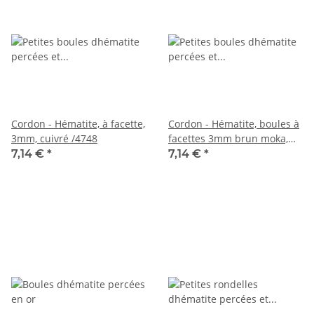
Cordon - Hématite, à facette,
Cordon - Hématite, boules à
3mm, cuivré /4748
facettes 3mm brun moka,
longueur 40cm /4078
7,14 €
*
7,14 €
*