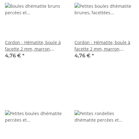
Cordon - Hématite, boule à
Cordon - Hématite, boule à
facette 2 mm, marron,
facette 2 mm, marron,
longueur 38 cm /1879
longueur 37 cm /3919
4,76 €
*
4,76 €
*