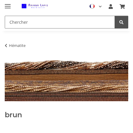
Hématite
brun