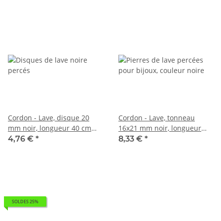
Cordon - Lave, disque 20
Cordon - Lave, tonneau
mm noir, longueur 40 cm
16x21 mm noir, longueur
/5653
40,5 cm /5135
4,76 €
*
8,33 €
*
SOLDES 25%