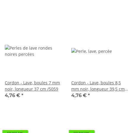
Cordon - Lave, boules 7 mm
Cordon - Lave, boules 8,5
noir, longueur 37 cm /5059
mm noir, longueur 39,5 cm
/5058
4,76 €
*
4,76 €
*