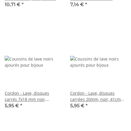
cm /5115
longueur 39,5 cm /5065
10,71 €
*
7,14 €
*
Cordon - Lave, disques
Cordon - Lave, disques
carrés 7x18 mm noir,
carrées 20mm, noir, 41cm
longueur 41,5 cm /R308
/5128
5,95 €
*
5,95 €
*