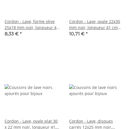
Cordon - Lave, forme olive
Cordon - Lave, ovale 22x30
25x18 mm noir, longueur 41
mm noir, longueur 41 cm
cm /5081
/5116
8,33 €
*
10,71 €
*
Cordon - Lave, ovale plat 30
Cordon - Lave, disques
x 22 mm noir, longueur 41,5
carrés 12x25 mm noir,