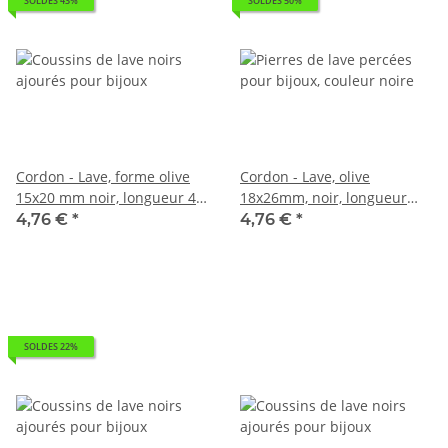
SOLDES 43%
SOLDES 50%
Cordon - Lave, forme olive
Cordon - Lave, olive
15x20 mm noir, longueur 40
18x26mm, noir, longueur
cm /5082
40,5cm /5109
4,76 €
*
4,76 €
*
SOLDES 22%