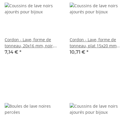
Cordon - Lave, forme de
Cordon - Lave, forme de
tonneau, 20x16 mm, noir,
tonneau, plat 15x20 mm
38,5 cm /5120
noir, longueur 39,5 cm /5114
7,14 €
*
10,71 €
*