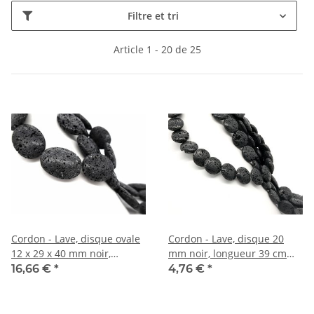
Filtre et tri
Article 1 - 20 de 25
Cordon - Lave, disque ovale
Cordon - Lave, disque 20
12 x 29 x 40 mm noir,
mm noir, longueur 39 cm
longueur 39,5 cm /R023
/R307
16,66 €
*
4,76 €
*