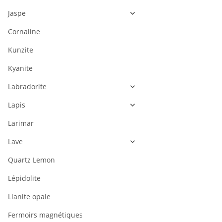
Jaspe
Cornaline
Kunzite
Kyanite
Labradorite
Lapis
Larimar
Lave
Quartz Lemon
Lépidolite
Llanite opale
Fermoirs magnétiques