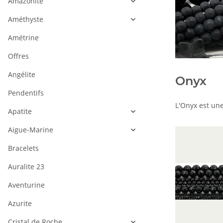
Amazonite
Améthyste
Amétrine
Offres
Angélite
Onyx
Pendentifs
L'Onyx est une
Apatite
Aigue-Marine
Bracelets
Auralite 23
Aventurine
Azurite
Cristal de Roche