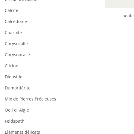
Calcite
boule
Calcédoine
Charoïte
Chrysocolle
Chrysoprase
Citrine
Diopside
Dumortiérite
Mix de Pierres Précieuses
Oeil d´Aigle
Feldspath
Éléments délicats