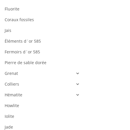
Fluorite
Coraux fossiles
Jais
Éléments d´or 585
Fermoirs d´or 585
Pierre de sable dorée
Grenat
Colliers
Hématite
Howlite
Iolite
Jade