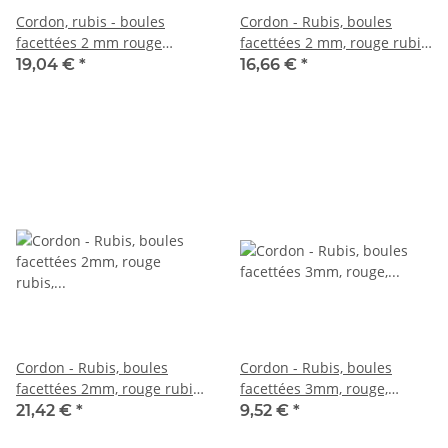
Cordon, rubis - boules
Cordon - Rubis, boules
facettées 2 mm rouge
facettées 2 mm, rouge rubis,
framboise, longueur 38 cm
longueur 39 cm /1185
19,04 €
*
16,66 €
*
/2337
Cordon - Rubis, boules
Cordon - Rubis, boules
facettées 2mm, rouge rubis,
facettées 3mm, rouge,
longueur 39cm /2712
longueur 39cm /1542
21,42 €
*
9,52 €
*