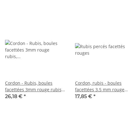
Cordon - Rubis, boules
Cordon, rubis - boules
facettées 3mm rouge rubis,
facettées 3.5 mm rouge
longueur 39cm /1755
framboise, longueur 38 cm
26,18 €
*
17,85 €
*
/6620