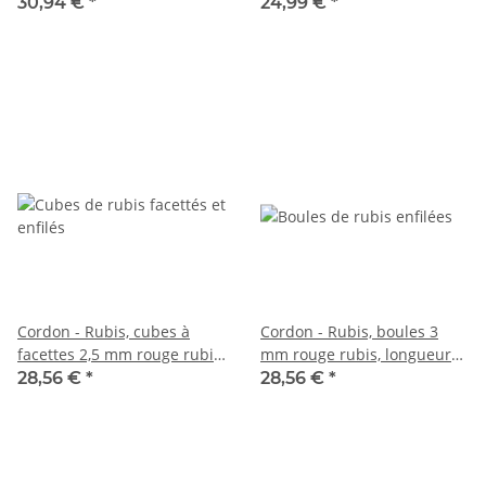
longueur 39,5cm /1718
longueur 39 cm /7867
30,94 €
*
24,99 €
*
Cordon - Rubis, cubes à
Cordon - Rubis, boules 3
facettes 2,5 mm rouge rubis,
mm rouge rubis, longueur
longueur 38,5 cm /7785
38,5 cm /5799
28,56 €
*
28,56 €
*