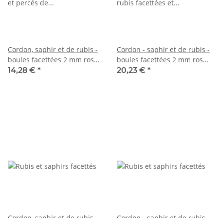
Cordon, saphir et de rubis -
Cordon - saphir et de rubis -
boules facettées 2 mm rose
boules facettées 2 mm rose
lilas, longueur 39 cm /7670
violet, longueur 40 cm /1031
14,28 €
*
20,23 €
*
Cordon, saphir et de rubis -
Cordon - saphir et de rubis,