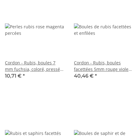
Cordon - Rubis, boules 7
Cordon - Rubis, boules
mm fuchsia, coloré, pressé,
facettées 5mm rouge violet,
longueur 37,5 cm /4992
longueur 38cm /1949
10,71 €
*
40,46 €
*