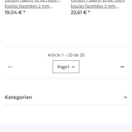
boules facettées 2 mm
boules facettées 3 mm
rouge lilas, longueur 39 cm
multicolore, 38,5 cm /5770
19,04 €
*
22,61 €
*
/1034
Article 1 - 20 de 25
Page
1
Kategorien