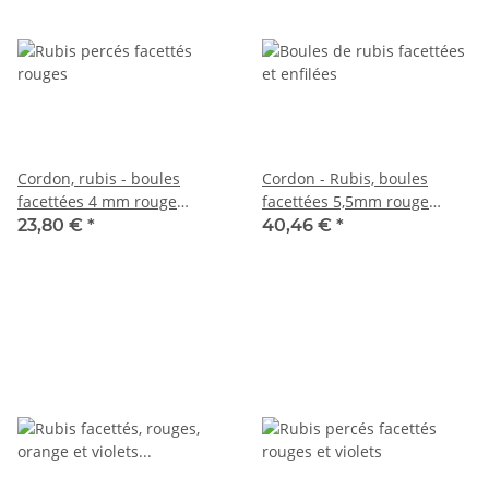
Cordon, rubis - boules
Cordon - Rubis, boules
facettées 4 mm rouge
facettées 5,5mm rouge
framboise, longueur 36 cm
rubis, longueur 38,5cm
23,80 €
*
40,46 €
*
/6621
/2792