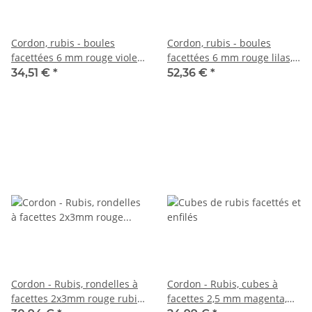
Cordon, rubis - boules
Cordon, rubis - boules
facettées 6 mm rouge violet
facettées 6 mm rouge lilas,
orange, longueur 38,5 cm
longueur 38,5 cm /6040
34,51 €
*
52,36 €
*
/6041
Cordon - Rubis, rondelles à
Cordon - Rubis, cubes à
facettes 2x3mm rouge rubis,
facettes 2,5 mm magenta,