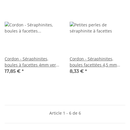
Cordon - Séraphinites,
Cordon - Séraphinites,
boules à facettes 4mm vert
boules facettées 4,5 mm
mousse, longueur 38,5cm
noir vert, longueur 37,5 cm
17,85 €
*
8,33 €
*
/3952
/2226
Article 1 - 6 de 6