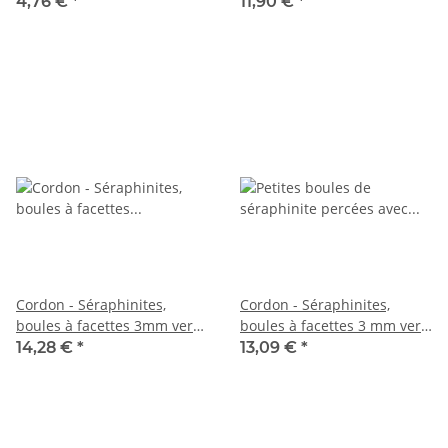
foncé multicolore, longueur
vert mousse, longueur 38
4,76 €
*
11,90 €
*
37,5 cm /1377
cm /3950
Cordon - Séraphinites,
Cordon - Séraphinites,
boules à facettes 3mm vert
boules à facettes 3 mm vert
mousse, longueur 38,5cm
mousse, longueur 38,5 cm
14,28 €
*
13,09 €
*
/3951
/5629