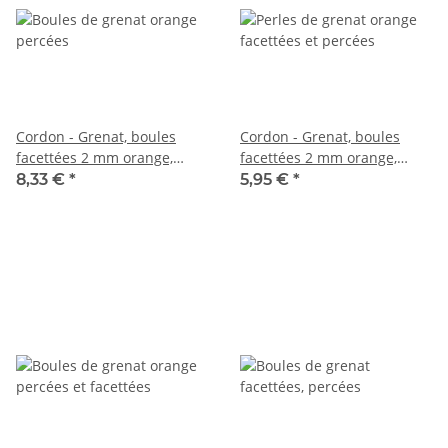
Cordon - Grenat, boules
Cordon - Grenat, boules
facettées 2 mm orange,
facettées 2 mm orange,
longueur 39 cm /5455
longueur 39 cm /7738
8,33 €
*
5,95 €
*