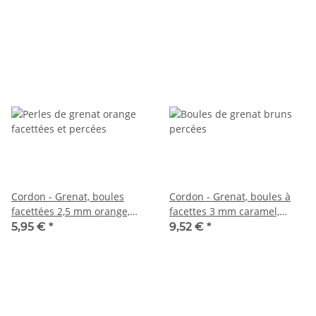
Cordon - Grenat, boules
Cordon - Grenat, boules à
facettées 2,5 mm orange,
facettes 3 mm caramel,
longueur 38,5 cm /5335
longueur 38 cm /6648
5,95 €
*
9,52 €
*