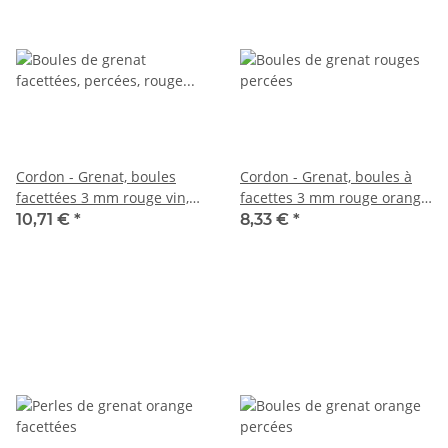
Cordon - Grenat, boules
Cordon - Grenat, boules à
facettées 3 mm rouge vin,
facettes 3 mm rouge orangé,
longueur 38,5 cm /6624
longueur 39 cm /7746
10,71 €
*
8,33 €
*