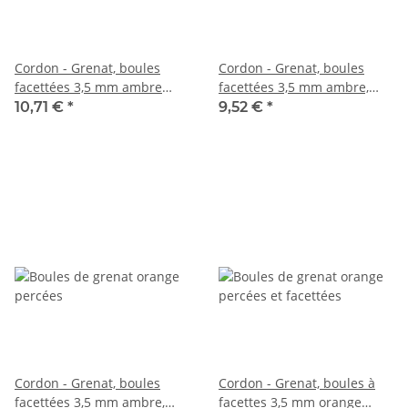
Cordon - Grenat, boules
Cordon - Grenat, boules
facettées 3,5 mm ambre
facettées 3,5 mm ambre,
orange, longueur 38,5 cm
longueur 39 cm /1902
10,71 €
*
9,52 €
*
/5275
Cordon - Grenat, boules
Cordon - Grenat, boules à
facettées 3,5 mm ambre,
facettes 3,5 mm orange