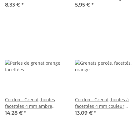
longueur 39 cm /5457
brun, longueur 39 cm /4931
8,33 €
*
5,95 €
*
Cordon - Grenat, boules
Cordon - Grenat, boules à
facettées 4 mm ambre
facettées 4 mm couleur
orange, longueur 39 cm
ambre, longueur 40 cm
14,28 €
*
13,09 €
*
/6649
/1388