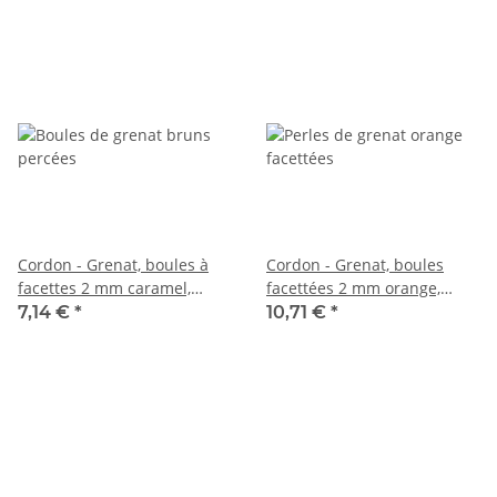
Cordon - Grenat, boules à
Cordon - Grenat, boules
facettes 2 mm caramel,
facettées 2 mm orange,
longueur 39,5 cm /6647
longueur 39cm /2891
7,14 €
*
10,71 €
*