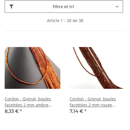
Filtre et tri
Article 1 - 20 de 38
Cordon - Grenat, boules
Cordon - Grenat, boules
facettées 2 mm ambre,
facettées 2 mm rouge
longueur 38,5 cm /1906
ambre, longueur 39 cm
8,33 €
*
7,14 €
*
/6623