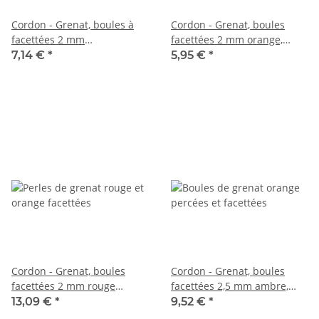
Cordon - Grenat, boules à
Cordon - Grenat, boules
facettées 2 mm
facettées 2 mm orange,
orange/rouge, longueur 38,5
longueur 38,5 cm /6622
7,14 €
*
5,95 €
*
cm /1378
Cordon - Grenat, boules
Cordon - Grenat, boules
facettées 2 mm rouge
facettées 2,5 mm ambre,
orange, longueur 39 cm
longueur 39 cm /2075
13,09 €
*
9,52 €
*
/5400