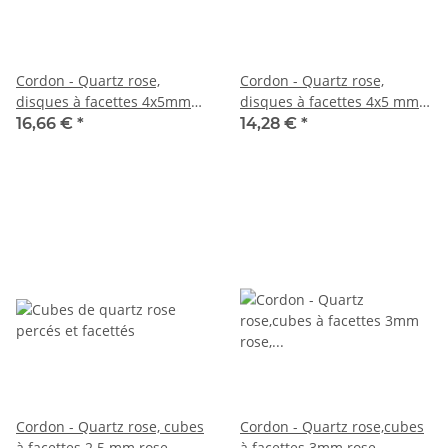
Cordon - Quartz rose,
Cordon - Quartz rose,
disques à facettes 4x5mm
disques à facettes 4x5 mm
rose, longueur 39cm /1112
rose, longueur 39 cm /6262
16,66 €
*
14,28 €
*
Cordon - Quartz rose, cubes
Cordon - Quartz rose,cubes
à facettes 2.5 mm rose,
à facettes 3mm rose,