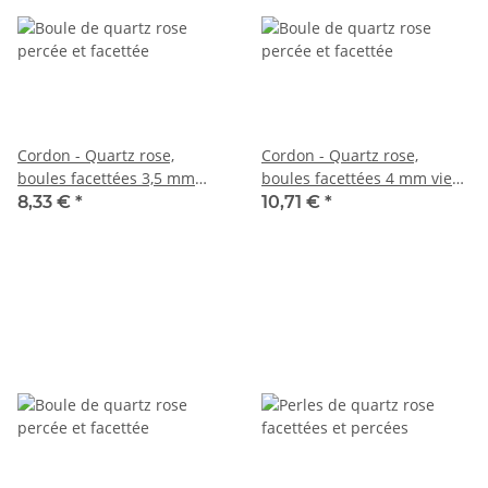
Cordon - Quartz rose,
Cordon - Quartz rose,
boules facettées 3,5 mm
boules facettées 4 mm vieux
vieux rose, longueur 38,5 cm
rose, longueur 39 cm /6737
8,33 €
*
10,71 €
*
/6736