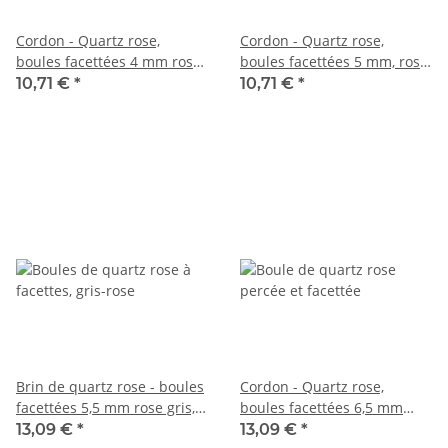
Cordon - Quartz rose,
Cordon - Quartz rose,
boules facettées 4 mm rose,
boules facettées 5 mm, rose,
longueur 39 cm /6512
longueur 38 cm /1986
10,71 €
*
10,71 €
*
Brin de quartz rose - boules
Cordon - Quartz rose,
facettées 5,5 mm rose gris,
boules facettées 6,5 mm
longueur 38,5 cm /5716
rose, irisées multicolores,
13,09 €
*
13,09 €
*