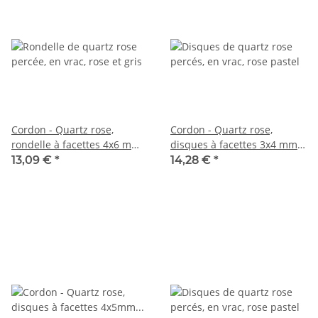
Cordon - Quartz rose,
Cordon - Quartz rose,
rondelle à facettes 4x6 mm
disques à facettes 3x4 mm
rose gris, longueur 38,5 cm
rose, longueur 39 cm /6191
13,09 €
*
14,28 €
*
/5299