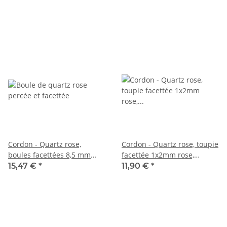
longueur 38 cm /6837
Cordon - Quartz rose,
Cordon - Quartz rose, toupie
boules facettées 8,5 mm
facettée 1x2mm rose,
rose, irisées multicolores,
longueur 39cm /3862
15,47 €
*
11,90 €
*
longueur 37,5 cm /6838