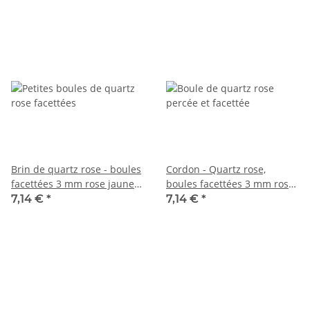
Brin de quartz rose - boules
Cordon - Quartz rose,
facettées 3 mm rose jaune
boules facettées 3 mm rose,
miel, longueur 39 cm /4265
longueur 38,5 cm /6511
7,14 €
*
7,14 €
*