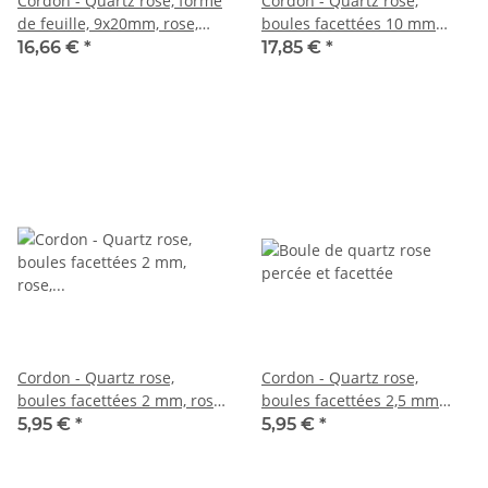
Cordon - Quartz rose, forme
Cordon - Quartz rose,
de feuille, 9x20mm, rose,
boules facettées 10 mm
30pcs. /1258
rose, irisées multicolores,
16,66 €
*
17,85 €
*
longueur 37,5 cm /6839
Cordon - Quartz rose,
Cordon - Quartz rose,
boules facettées 2 mm, rose,
boules facettées 2,5 mm
longueur 39cm /1291
rose, longueur 39 cm /6510
5,95 €
*
5,95 €
*