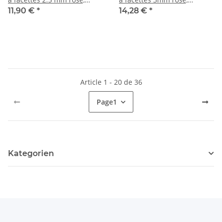
longueur 38,5 cm /3815
longueur 39cm /4962
11,90 €
*
14,28 €
*
Article 1 - 20 de 36
Page
1
Kategorien