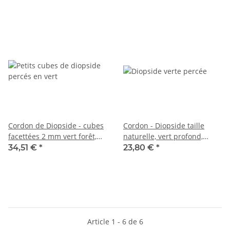
Cordon de Diopside - cubes
Cordon - Diopside taille
facettées 2 mm vert forêt,
naturelle, vert profond,
longueur 37.5 cm /7792
longueur 36,5 cm /1584
34,51 €
*
23,80 €
*
Article 1 - 6 de 6