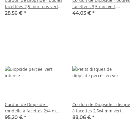
Cordon de Diopside - boules
Cordon de Diopside - boules
facettées 2,5 mm tons verts,
facettées 3,5 mm vert,
longueur 38 cm /6377
longueur 37,5 cm /2398
28,56 €
*
44,03 €
*
Cordon de Diopside -
Cordon de Diopside - disque
rondelle à facettes 2x4 mm
à facettes 2,5x4 mm vert
vert, longueur 39 cm /5296
forêt, longueur 39 cm /6204
95,20 €
*
88,06 €
*