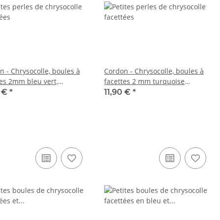
n - Chrysocolle, boules à
Cordon - Chrysocolle, boules à
tes 2mm bleu vert,
facettes 2 mm turquoise
eur 39cm /1124
marron, longueur 39,5 cm /3896
1 €
*
11,90 €
*