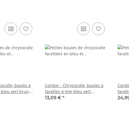
ocolle, boules à
Cordon - Chrysocolle, boules à
Cordo
 bleu vert brun,
facettes 4 mm bleu vert,
facet
 cm /6764
longueur 39 cm /6685
longu
13,09 €
*
24,9