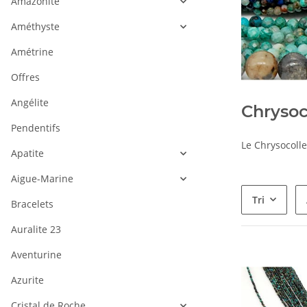
Amazonite
Améthyste
Amétrine
Offres
Angélite
Chrysoc
Pendentifs
Le Chrysocolle
Apatite
Aigue-Marine
Tri
Bracelets
Auralite 23
Aventurine
Azurite
Cristal de Roche