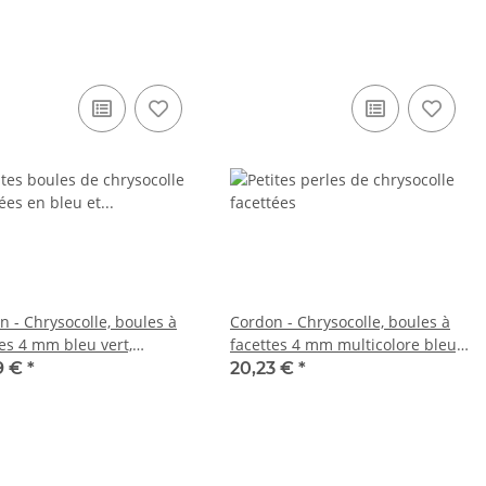
n - Chrysocolle, boules à
Cordon - Chrysocolle, boules à
tes 4 mm bleu vert,
facettes 4 mm multicolore bleu,
eur 39 cm /6767
longueur 38,5 cm /5244
9 €
*
20,23 €
*