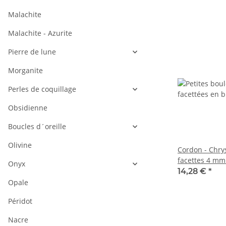
Malachite
Malachite - Azurite
Pierre de lune
Morganite
Perles de coquillage
Obsidienne
Boucles d´oreille
Olivine
Cordon - Chrys
facettes 4 mm
Onyx
longueur 38,5
14,28 €
*
Opale
Péridot
Nacre