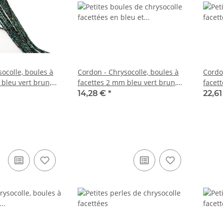
ocolle, boules à
Cordon - Chrysocolle, boules à
Cordo
 bleu vert brun,
facettes 2 mm bleu vert brun,
facet
 cm /6762
longueur 39 cm /6765
longu
14,28 €
*
22,6