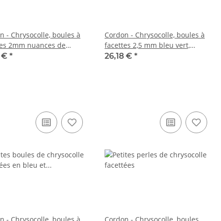
n - Chrysocolle, boules à
Cordon - Chrysocolle, boules à
tes 2mm nuances de
facettes 2,5 mm bleu vert,
oise, longueur 39cm /5045
longueur 38,5 cm /R037
1 €
*
26,18 €
*
n - Chrysocolle, boules à
Cordon - Chrysocolle, boules