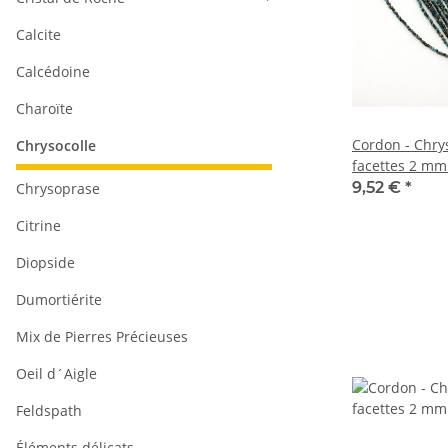
Calcite
Calcédoine
Charoïte
Cordon - Chrys
Chrysocolle
facettes 2 mm
longueur 38,5
9,52 €
*
Chrysoprase
Citrine
Diopside
Dumortiérite
Mix de Pierres Précieuses
Oeil d´Aigle
Feldspath
Éléments délicats