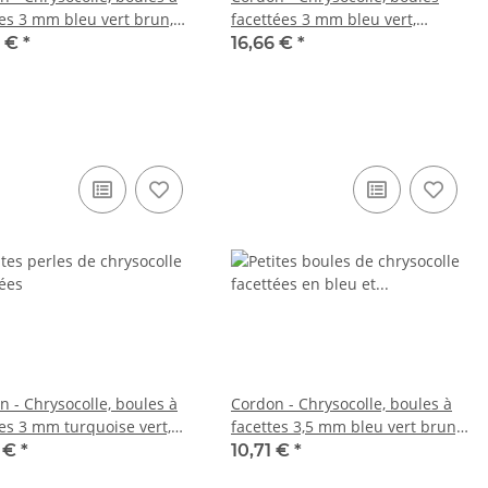
tes 3 mm bleu vert brun,
facettées 3 mm bleu vert,
eur 39 cm /6766
longueur 39 cm /6365
6 €
*
16,66 €
*
n - Chrysocolle, boules à
Cordon - Chrysocolle, boules à
tes 3 mm turquoise vert,
facettes 3,5 mm bleu vert brun,
eur 38,5 cm /2235
longueur 38,5 cm /6763
5 €
*
10,71 €
*