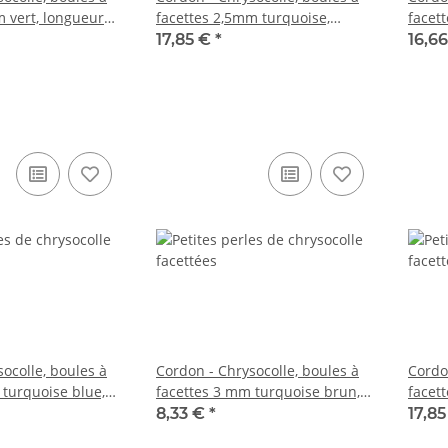
m vert, longueur
facettes 2,5mm turquoise,
facet
longueur 39cm /3934
longu
17,85 €
*
16,6
ocolle, boules à
Cordon - Chrysocolle, boules à
Cordo
 turquoise blue,
facettes 3 mm turquoise brun,
facet
 cm /7655
longueur 39 cm /5646
longu
8,33 €
*
17,8