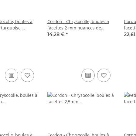
ocolle, boules à
Cordon - Chrysocolle, boules à
Cordo
 turquoise,
facettes 2 mm nuances de
facet
m /4324
turquoise, longueur 39 cm /5013
turqu
14,28 €
*
22,6
ocolle, boules à
Cordon - Chrysocolle, boules à
Cordo