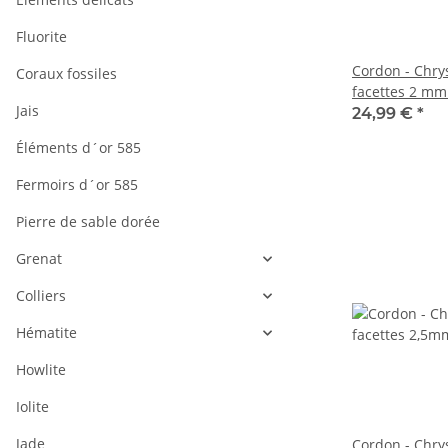
Fluorite
Cordon - Chrys
Coraux fossiles
facettes 2 mm
Jais
longueur 39 c
24,99 €
*
Éléments d´or 585
Fermoirs d´or 585
Pierre de sable dorée
Grenat
Colliers
Hématite
Howlite
Iolite
Jade
Cordon - Chrys