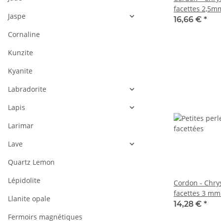
facettes 2,5m
Jaspe
39cm /2753
16,66 €
*
Cornaline
Kunzite
Kyanite
Labradorite
Lapis
Larimar
Lave
Quartz Lemon
Lépidolite
Cordon - Chrys
facettes 3 mm
Llanite opale
longueur 38,5
14,28 €
*
Fermoirs magnétiques