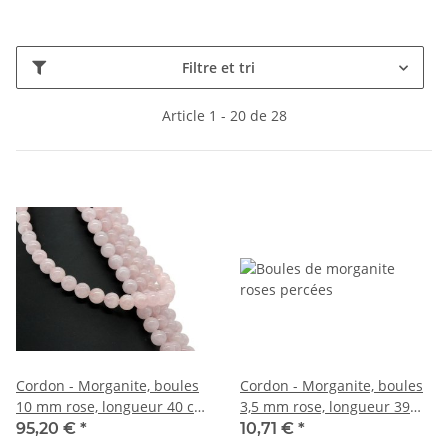
Filtre et tri
Article 1 - 20 de 28
Cordon - Morganite, boules
Cordon - Morganite, boules
10 mm rose, longueur 40 cm
3,5 mm rose, longueur 39
/2937
cm /5126
95,20 €
*
10,71 €
*