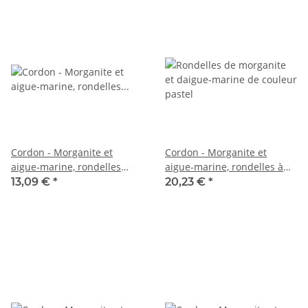
Cordon - Morganite et
Cordon - Morganite et
aigue-marine, rondelles
aigue-marine, rondelles à
facettées 2x3mm multicolor,
facettes 3,5x5 mm
13,09 €
*
20,23 €
*
39cm /1679
multicolore, 38 cm /5499