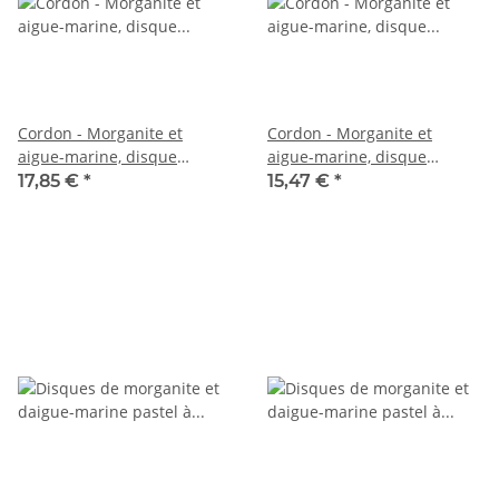
Cordon - Morganite et
Cordon - Morganite et
aigue-marine, disque
aigue-marine, disque
facettées 2x4mm multicolor,
facettées 2x4mm multicolor,
17,85 €
*
15,47 €
*
39cm /5087
39cm /5086