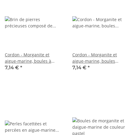
Cordon - Morganite et
Cordon - Morganite et
aigue-marine, boules à
aigue-marine, boules
facettes 2,5 mm rose bleu,
facettées 2,5mm rose
7,14 €
*
7,14 €
*
39 cm /1893
multicolor, 39cm /4781