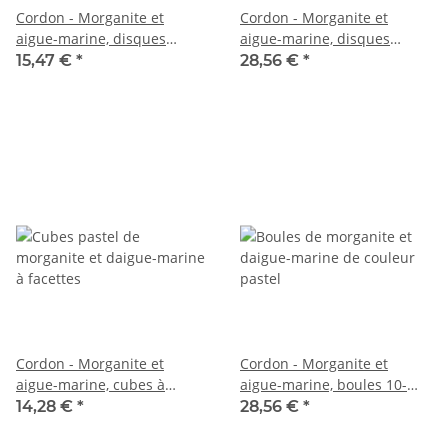
Cordon - Morganite et
Cordon - Morganite et
aigue-marine, disques
aigue-marine, disques
facettés 2,5x4 mm
facettés 2x4 mm
15,47 €
*
28,56 €
*
multicolore, longueur 39 cm
multicolore, longueur 39 cm
/5985
/6203
Cordon - Morganite et
Cordon - Morganite et
aigue-marine, cubes à
aigue-marine, boules 10-
facettes 2,5 mm multicolore,
10,5 mm multicolore, 39 cm
14,28 €
*
28,56 €
*
39 cm /7869
/7719