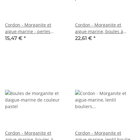
Cordon - Morganite et
Cordon - Morganite et
aigue-marine - perles
aigue-marine, boules à
facettées 2,5 mm,
facettes 5mm, multicolore,
15,47 €
*
22,61 €
*
multicolores, longueur 40
38,5cm /2283
cm /6655
Cordon - Morganite et
Cordon - Morganite et
aigue-marine, boules à
aigue-marine, lentil bouliers