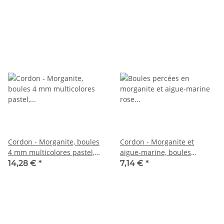
Cordon - Morganite, boules
Cordon - Morganite et
4 mm multicolores pastel,
aigue-marine, boules
longueur 40 cm /1564
facettées 2mm, rose
14,28 €
*
7,14 €
*
multicolor, 39,5cm /4505