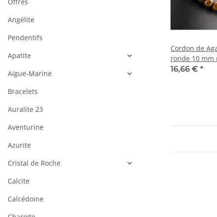
Offres
Angélite
Pendentifs
Cordon de Aga
Apatite
ronde 10 mm r
longueur 39 c
16,66 €
*
Aigue-Marine
Bracelets
Auralite 23
Aventurine
Azurite
Cristal de Roche
Calcite
Calcédoine
Charoïte