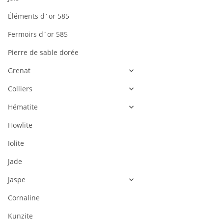
Éléments d´or 585
Fermoirs d´or 585
Pierre de sable dorée
Grenat
Colliers
Hématite
Howlite
Iolite
Jade
Jaspe
Cornaline
Kunzite