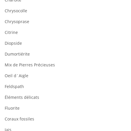
Chrysocolle
Chrysoprase
Citrine
Diopside
Dumortiérite
Mix de Pierres Précieuses
Oeil d´Aigle
Feldspath
Éléments délicats
Fluorite
Coraux fossiles
Jais