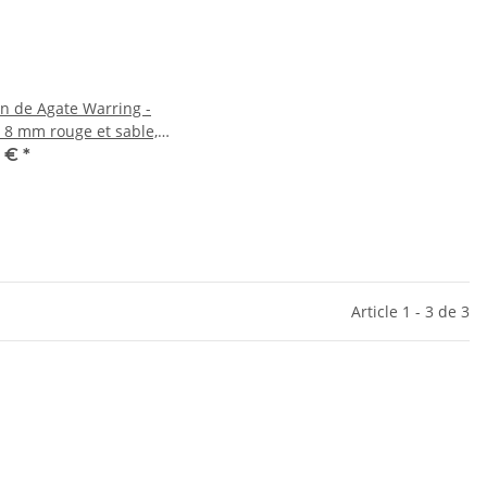
n de Agate Warring -
 8 mm rouge et sable,
eur 39 cm /5311
9 €
*
Article 1 - 3 de 3