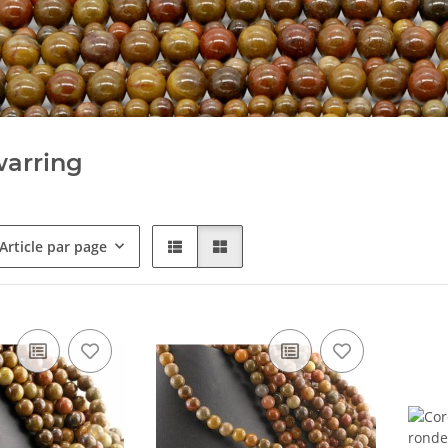
warring
Article par page