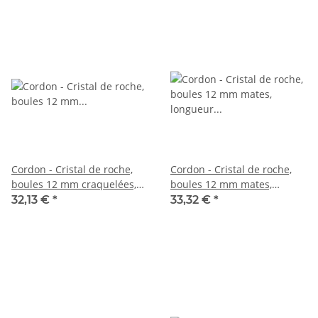
Cordon - Cristal de roche,
Cordon - Cristal de roche,
boules 12 mm craquelées,
boules 12 mm mates,
mates, longueur 40 cm
longueur 41 cm /4570
32,13 €
*
33,32 €
*
/5511