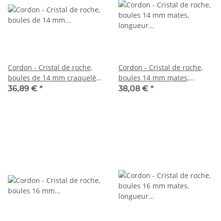
Cordon - Cristal de roche,
Cordon - Cristal de roche,
boules de 14 mm craquelés,
boules 14 mm mates,
mates, longueur 39,5 cm
longueur 39 cm /4648
36,89 €
*
38,08 €
*
/5509