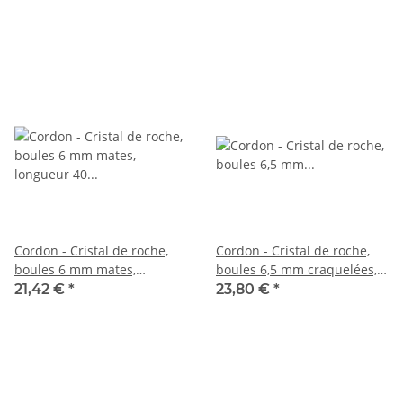
Cordon - Cristal de roche,
Cordon - Cristal de roche,
boules 6 mm mates,
boules 6,5 mm craquelées,
longueur 40 cm /4646
mates, longueur 40 cm
21,42 €
*
23,80 €
*
/5513