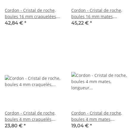
Cordon - Cristal de roche,
Cordon - Cristal de roche,
boules 16 mm craquelées,
boules 16 mm mates,
mates, longueur 40 cm
longueur 40 cm /4649
42,84 €
*
45,22 €
*
/5508
Cordon - Cristal de roche,
Cordon - Cristal de roche,
boules 4 mm craquelés,
boules 4 mm mates,
mat, longueur 39,5 cm /5514
longueur 39,5 cm /4575
23,80 €
*
19,04 €
*