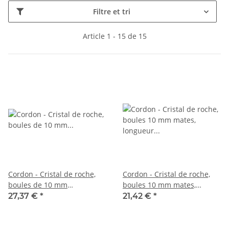
Filtre et tri
Article 1 - 15 de 15
Cordon - Cristal de roche,
Cordon - Cristal de roche,
boules de 10 mm
boules 10 mm mates,
craquelées, mates, longueur
longueur 39,5 cm /4647
27,37 €
*
21,42 €
*
40 cm /5510