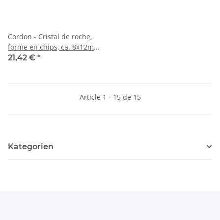
Cordon - Cristal de roche,
forme en chips, ca. 8x12mm,
matte, longueur 40cm /4280
21,42 €
*
Article 1 - 15 de 15
Kategorien