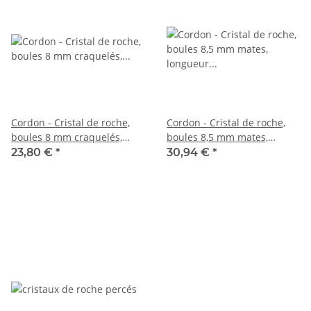
Cordon - Cristal de roche,
Cordon - Cristal de roche,
boules 8 mm craquelés,
boules 8,5 mm mates,
mates, longueur 39,5 cm
longueur 39 cm /4645
23,80 €
*
30,94 €
*
/5512