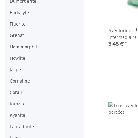
Dumortiérite
Eudialyte
Fluorite
Aventurine - 
Grenat
intermédiaire 
perle de cultu
3,45 €
*
Hémimorphite
Howlite
Jaspe
Cornaline
Corail
Kunzite
Kyanite
Labradorite
Lapis