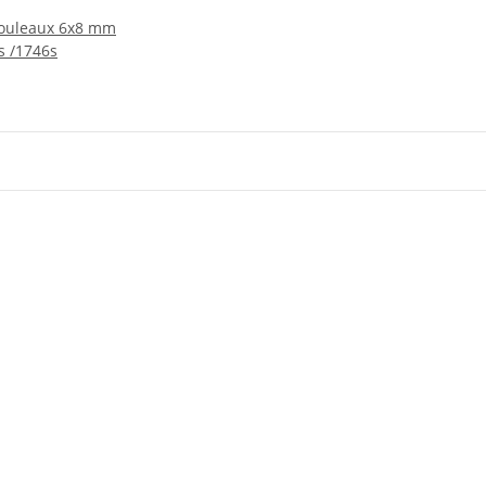
rouleaux 6x8 mm
cs /1746s