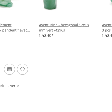
Élément
Aventurine - hexagonal 12x18
Avent
/ pendentif avec
mm vert /4296s
3 pcs
re /R159
1,43 €
*
1,43