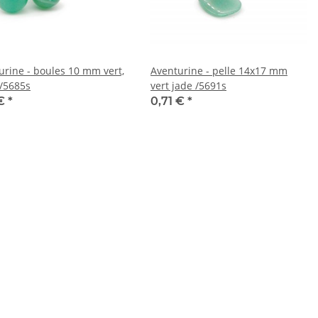
urine - boules 10 mm vert,
Aventurine - pelle 14x17 mm
 /5685s
vert jade /5691s
 €
*
0,71 €
*