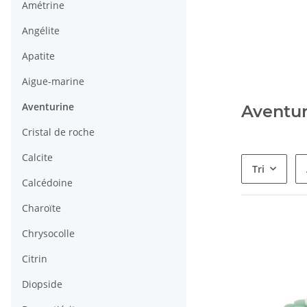
Amétrine
Angélite
Apatite
Aigue-marine
Aventurine
Aventur
Cristal de roche
Calcite
Tri
Calcédoine
Charoïte
Chrysocolle
Citrin
Diopside