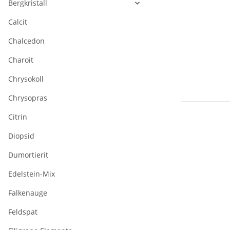
Bergkristall
Calcit
Chalcedon
Charoit
Chrysokoll
Chrysopras
Citrin
Diopsid
Dumortierit
Edelstein-Mix
Amethyst Str
Falkenauge
- facettierte
Kugeln 18 
107,10 €
*
Feldspat
violett, Läng