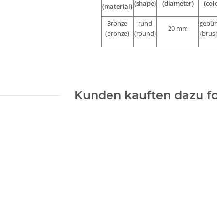
(shape)
(diameter)
(col
(material)
Bronze
rund
gebürs
20 mm
(bronze)
(round)
(brush
Kunden kauften dazu fo
ang
Bronze
versilbert,
mm
Magnetschließe
23,80 €
*
e
- gebürstet, 18