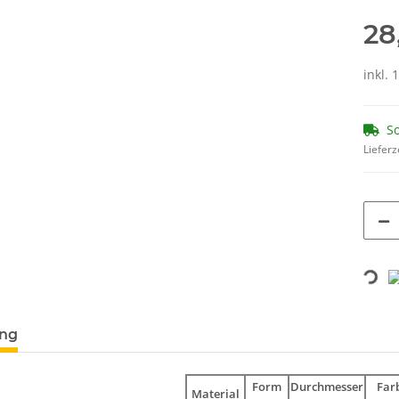
28
inkl. 
So
Lieferz
Loading...
ung
Form
Durchmesser
Farb
Material