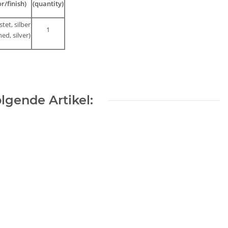
or/finish)
(quantity)
tet, silber
1
ed, silver)
lgende Artikel: