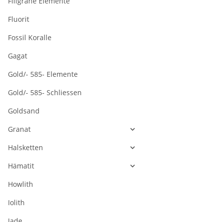
Filigrane Elemente
38,5 cm /169
Fluorit
Fossil Koralle
Gagat
Gold/- 585- Elemente
Gold/- 585- Schliessen
Goldsand
Granat
Halsketten
Hämatit
Howlith
Iolith
Jade