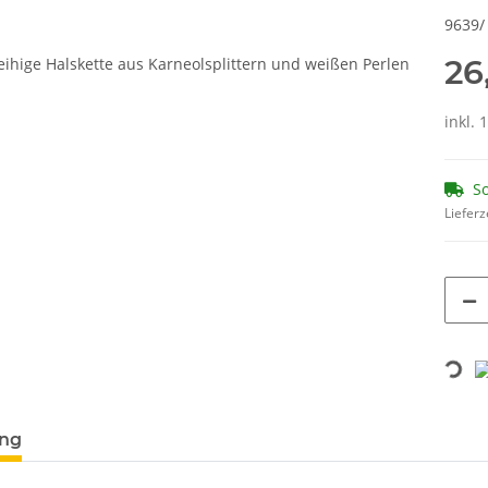
9639/
26
inkl. 
So
Lieferz
Loading...
terkarten anzeigen
ung