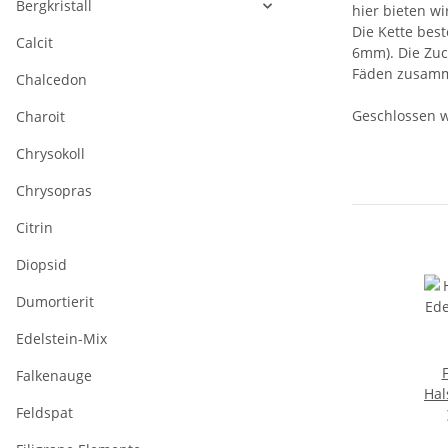
Bergkristall
hier bieten w
Die Kette bes
Calcit
6mm). Die Zuc
Fäden zusamm
Chalcedon
Geschlossen w
Charoit
Chrysokoll
Chrysopras
Citrin
Diopsid
Dumortierit
Edelstein-Mix
Falkenauge
Hal
Feldspat
Z