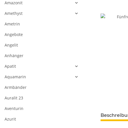
Amazonit
Amethyst
Ametrin
Angebote
Angelit
Anhänger
Apatit
Aquamarin
Armbänder
Auralit 23
Aventurin
weitere Regis
Beschreib
Azurit