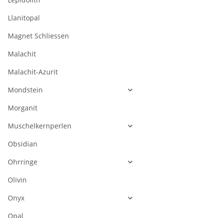
Llanitopal
Magnet Schliessen
Malachit
Malachit-Azurit
Mondstein
Morganit
Muschelkernperlen
Obsidian
Ohrringe
Olivin
Onyx
Opal