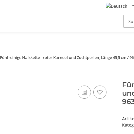
Fünfreihige Halskette - roter Karneol und Zuchtperlen, Länge 45,5 cm / 9
Fün
und
96
Artik
Kateg