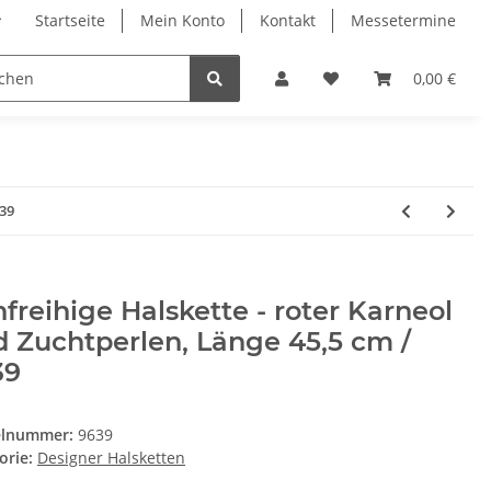
Startseite
Mein Konto
Kontakt
Messetermine
0,00 €
639
freihige Halskette - roter Karneol
 Zuchtperlen, Länge 45,5 cm /
39
elnummer:
9639
orie:
Designer Halsketten