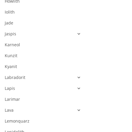
Howlith
Iolith
Jade
Jaspis
Karneol
Kunzit
Kyanit
Labradorit
Lapis
Larimar
Lava
Lemonquarz
Lepidolith