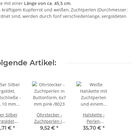
te mit einer
Länge von ca. 45,5 cm
.
n kräftigem Kupferrot und weißen, Zuchtperlen (Durchmesser:
dnet sind, werden durch fünf verschiedenlange, vergoldeten
lgende Artikel:
er Silber
Ohrstecker -
Halskette -
rgoldet,
Zuchtperlen in
Perlen,
schließe -
Buttonform, 6x7
einzelgeknotet,
0,71 €
*
9,52 €
*
35,70 €
*
t, 10 mm
mm pink /8023
925er Silber