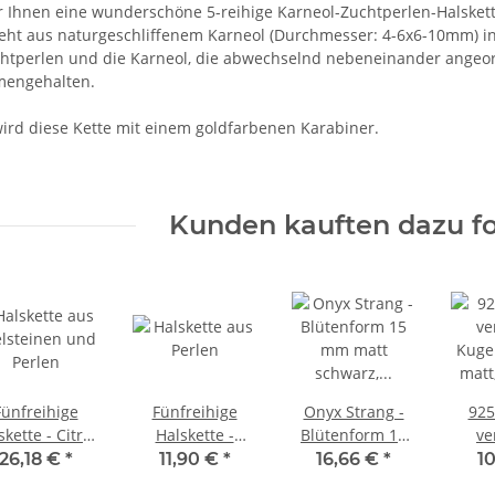
ir Ihnen eine wunderschöne 5-reihige Karneol-Zuchtperlen-Halsket
teht aus naturgeschliffenem Karneol (Durchmesser: 4-6x6-10mm) i
htperlen und die Karneol, die abwechselnd nebeneinander angeor
engehalten.
ird diese Kette mit einem goldfarbenen Karabiner.
Kunden kauften dazu fo
Fünfreihige
Fünfreihige
Onyx Strang -
925
skette - Citrin
Halskette -
Blütenform 15
ve
und
Zuchtperlen in
mm matt
Kugel
26,18 €
*
11,90 €
*
16,66 €
*
1
uchtperlen
rosé auf Draht
schwarz, Länge
mat