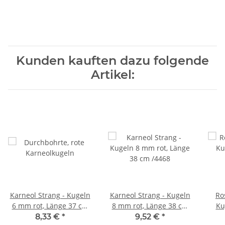
Kunden kauften dazu folgende
Artikel:
Karneol Strang - Kugeln
Karneol Strang - Kugeln
Ro
6 mm rot, Länge 37 cm
8 mm rot, Länge 38 cm
Kugeln
/4467
/4468
Lä
8,33 €
*
9,52 €
*