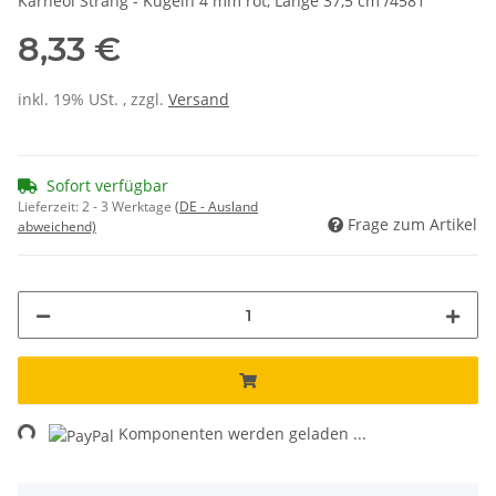
Karneol Strang - Kugeln 4 mm rot, Länge 37,5 cm /4581
8,33 €
inkl. 19% USt. , zzgl.
Versand
Sofort verfügbar
Lieferzeit:
2 - 3 Werktage
(DE - Ausland
Frage zum Artikel
abweichend)
ing...
Komponenten werden geladen ...