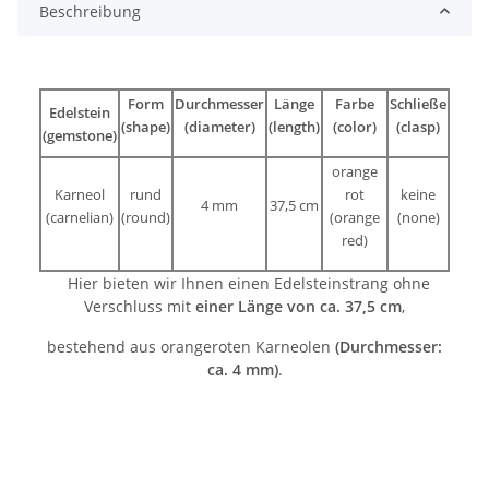
Beschreibung
Form
Durchmesser
Länge
Farbe
Schließe
Edelstein
(shape)
(diameter)
(length)
(color)
(clasp)
(gemstone)
orange
Karneol
rund
rot
keine
4 mm
37,5 cm
(carnelian)
(round)
(orange
(none)
red)
Hier bieten wir Ihnen einen Edelsteinstrang ohne
Verschluss mit
einer Länge von ca. 37,5 cm
,
bestehend aus orangeroten Karneolen
(Durchmesser:
ca. 4 mm)
.