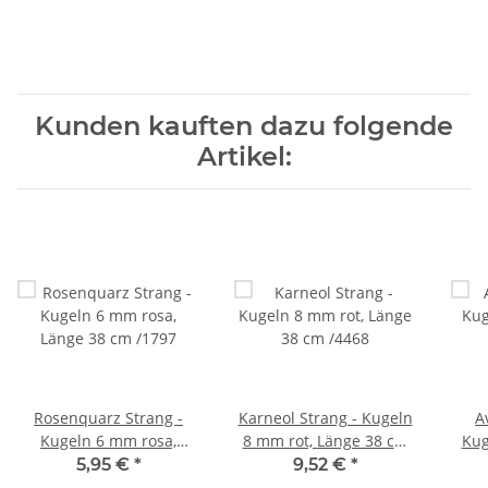
Kunden kauften dazu folgende
Artikel:
Rosenquarz Strang -
Karneol Strang - Kugeln
A
Kugeln 6 mm rosa,
8 mm rot, Länge 38 cm
Kug
Länge 38 cm /1797
/4468
5,95 €
*
9,52 €
*