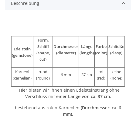
Beschreibung
Form,
Schliff
Durchmesser
Länge
Farbe
Schließe
Edelstein
(shape,
(diameter)
(length)
(color)
(clasp)
(gemstone)
cut)
Karneol
rund
rot
keine
6 mm
37 cm
(carnelian)
(round)
(red)
(none)
Hier bieten wir Ihnen einen Edelsteinstrang ohne
Verschluss mit
einer Länge von ca. 37 cm
,
bestehend aus roten Karneolen
(Durchmesser: ca. 6
mm)
.