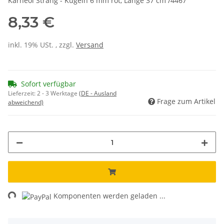
Karneol Strang - Kugeln 6 mm rot, Länge 37 cm /4467
8,33 €
inkl. 19% USt. , zzgl.
Versand
Sofort verfügbar
Lieferzeit:
2 - 3 Werktage
(DE - Ausland
Frage zum Artikel
abweichend)
ng...
Komponenten werden geladen ...