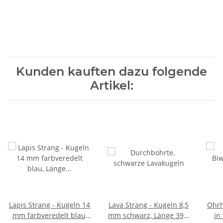
Kunden kauften dazu folgende
Artikel:
Lapis Strang - Kugeln 14
Lava Strang - Kugeln 8,5
Ohrh
mm farbveredelt blau,
mm schwarz, Länge 39,5
in