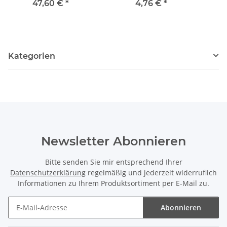
Länge 39,5 cm /1007
cm /5058
47,60 €
*
4,76 €
*
Kategorien
Newsletter Abonnieren
Bitte senden Sie mir entsprechend Ihrer
Datenschutzerklärung
regelmäßig und jederzeit widerruflich
Informationen zu Ihrem Produktsortiment per E-Mail zu.
Abonnieren
Newsletter Abonnieren