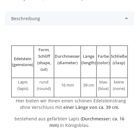
Beschreibung
Form,
Schliff
Durchmesser
Länge
Farbe
Schließe
Edelstein
(shape,
(diameter)
(length)
(color)
(clasp)
(gemstone)
cut)
Lapis
rund
blau
keine
16 mm
39 cm
(lapis)
(round)
(blue)
(none)
Hier bieten wir Ihnen einen schönen Edelsteinstrang
ohne Verschluss mit
einer Länge von ca. 39 cm
,
bestehend aus gefärbten Lapis
(Durchmesser: ca. 16
mm)
in Königsblau.