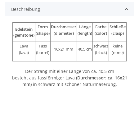
Beschreibung
Form
Durchmesser
Länge
Farbe
Schließe
Edelstein
(shape)
(diameter)
(length)
(color)
(clasp)
(gemstone)
Lava
Fass
schwarz
keine
16x21 mm
40,5 cm
(lava)
(barrel)
(black)
(none)
Der Strang mit einer Länge von ca. 40,5 cm
besteht aus fassförmiger Lava
(Durchmesser: ca. 16x21
mm)
in schwarz mit schöner Naturmaserung.