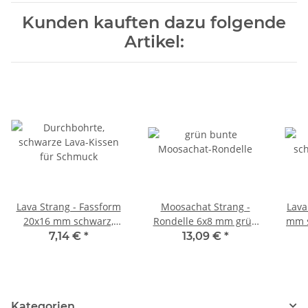
Kunden kauften dazu folgende
Artikel:
Lava Strang - Fassform
Moosachat Strang -
Lava
20x16 mm schwarz,
Rondelle 6x8 mm grün
mm s
Länge 38,5 cm /5120
multicolor, Länge 38 cm
7,14 €
*
13,09 €
*
/4119
Kategorien