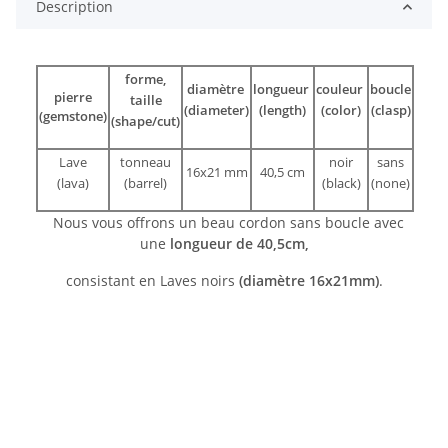
Description
forme,
diamètre
longueur
couleur
boucle
pierre
taille
(diameter)
(length)
(color)
(clasp)
(gemstone)
(shape/cut)
Lave
tonneau
noir
sans
16x21 mm
40,5 cm
(lava)
(barrel)
(black)
(none)
Nous vous offrons un beau cordon sans boucle avec
une
longueur de 40,5cm,
consistant en Laves noirs
(diamètre 16x21mm)
.