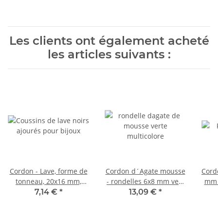
Les clients ont également acheté
les articles suivants :
Cordon - Lave, forme de
Cordon d´Agate mousse
Cordo
tonneau, 20x16 mm,
- rondelles 6x8 mm vert
mm n
noir, 38,5 cm /5120
multicolore, longueur 38
7,14 €
*
13,09 €
*
cm /4119