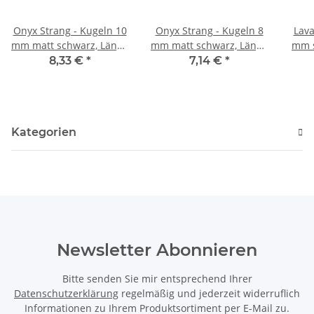
Onyx Strang - Kugeln 10
Onyx Strang - Kugeln 8
Lava
mm matt schwarz, Länge
mm matt schwarz, Länge
mm s
39 cm /4003
39 cm /4002
8,33 €
*
7,14 €
*
Kategorien
Newsletter Abonnieren
Bitte senden Sie mir entsprechend Ihrer
Datenschutzerklärung
regelmäßig und jederzeit widerruflich
Informationen zu Ihrem Produktsortiment per E-Mail zu.