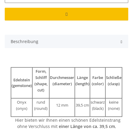
Beschreibung
Form,
Schliff
Durchmesser
Länge
Farbe
Schließe
Edelstein
(shape,
(diameter)
(length)
(color)
(clasp)
(gemstone)
cut)
Onyx
rund
schwarz
keine
12 mm
39,5 cm
(onyx)
(round)
(black)
(none)
Hier bieten wir Ihnen einen schönen Edelsteinstrang
ohne Verschluss mit
einer Länge von ca. 39,5 cm
,