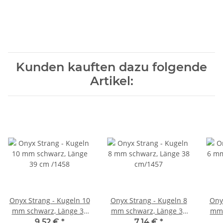
Kunden kauften dazu folgende
Artikel:
Onyx Strang - Kugeln 10
Onyx Strang - Kugeln 8
Ony
mm schwarz, Länge 39
mm schwarz, Länge 38
mm 
cm /1458
cm/1457
9,52 €
*
7,14 €
*