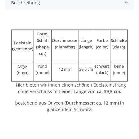
Beschreibung
Form,
Schliff
Durchmesser
Länge
Farbe
Schließe
Edelstein
(shape,
(diameter)
(length)
(color)
(clasp)
(gemstone)
cut)
Onyx
rund
schwarz
keine
12 mm
39,5 cm
(onyx)
(round)
(black)
(none)
Hier bieten wir Ihnen einen schönen Edelsteinstrang
ohne Verschluss mit
einer Länge von ca. 39,5 cm
,
bestehend aus Onyxen
(Durchmesser: ca. 12 mm)
in
glänzendem Schwarz.