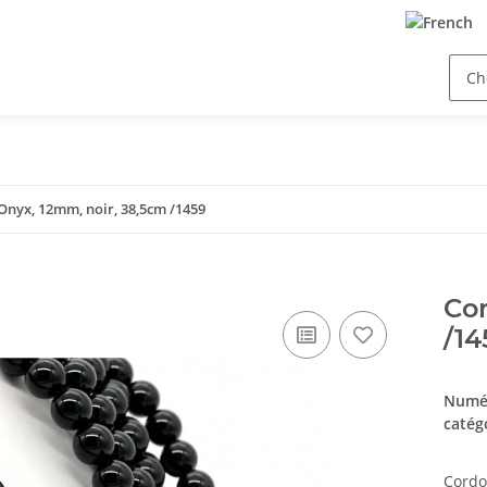
Onyx, 12mm, noir, 38,5cm /1459
Cor
/14
Numér
catég
Cordo