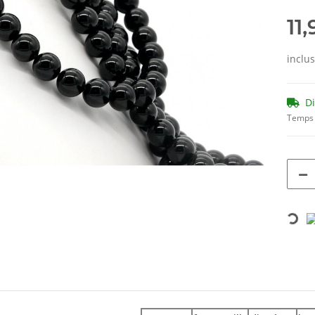
11
inclu
D
Temps 
Loading...
ils.showMoreTabs#