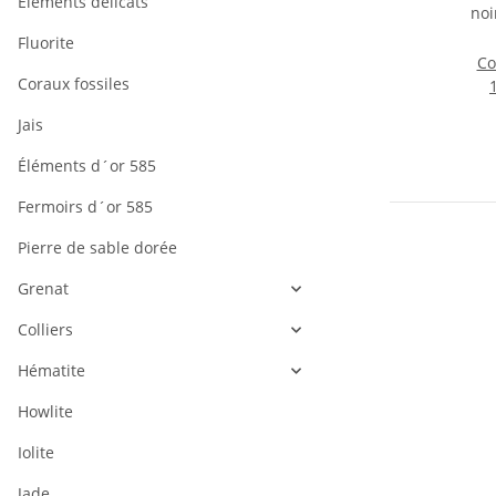
Éléments délicats
Fluorite
Co
Coraux fossiles
Jais
Éléments d´or 585
Fermoirs d´or 585
Pierre de sable dorée
Grenat
Colliers
Hématite
Howlite
Iolite
Jade