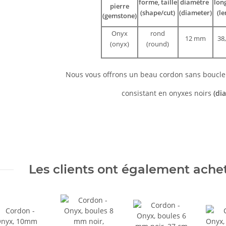
forme, taille
diamètre
lon
pierre
(shape/cut)
(diameter)
(le
(gemstone)
Onyx
rond
12 mm
38
(onyx)
(round)
Nous vous offrons un beau cordon sans boucl
consistant en onyxes noirs
(di
Les clients ont également acheté