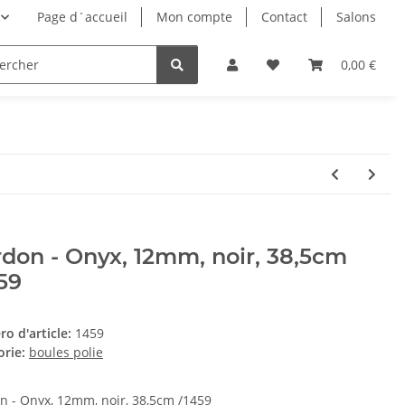
Page d´accueil
Mon compte
Contact
Salons
0,00 €
don - Onyx, 12mm, noir, 38,5cm
59
o d'article:
1459
orie:
boules polie
n - Onyx, 12mm, noir, 38,5cm /1459