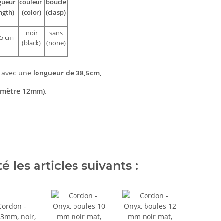
gueur
couleur
boucle
ngth)
(color)
(clasp)
noir
sans
,5 cm
(black)
(none)
e avec une
longueur de 38,5cm,
amètre 12mm)
.
 les articles suivants :