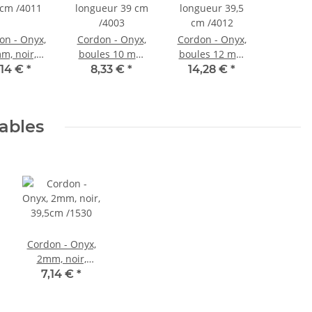
on - Onyx,
Cordon - Onyx,
Cordon - Onyx,
m, noir,
boules 10 mm
boules 12 mm
5cm /4011
noir mat,
noir mat,
,14 €
*
8,33 €
*
14,28 €
*
longueur 39 cm
longueur 39,5
/4003
cm /4012
lables
Cordon - Onyx,
2mm, noir,
39,5cm /1530
7,14 €
*