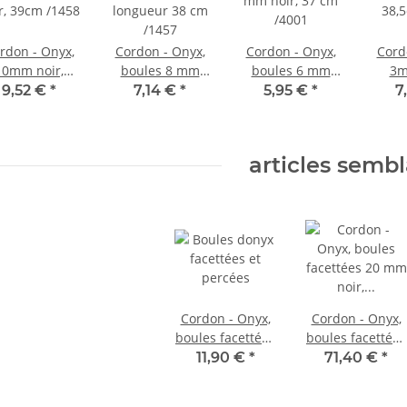
rdon - Onyx,
Cordon - Onyx,
Cordon - Onyx,
Cord
10mm noir,
boules 8 mm
boules 6 mm
3m
39cm /1458
noir, longueur
noir, 37 cm
38,
9,52 €
*
7,14 €
*
5,95 €
*
7
38 cm /1457
/4001
articles semb
Cordon - Onyx,
Cordon - Onyx,
boules facettées
boules facettées
8 mm noir,
20 mm noir,
11,90 €
*
71,40 €
*
longueur 38,5
longueur 39,5
cm/1464
cm /1469