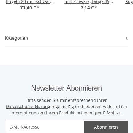
Kugeln 20 mm schwarz,
mm schwarz, Länge 39,5
Kug
Länge 39,5 cm /1469
cm /1530
Lä
71,40 €
*
7,14 €
*
Kategorien
Newsletter Abonnieren
Bitte senden Sie mir entsprechend Ihrer
Datenschutzerklärung
regelmäßig und jederzeit widerruflich
Informationen zu Ihrem Produktsortiment per E-Mail zu.
Abonnieren