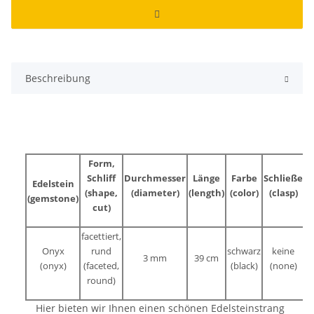
Beschreibung
Form,
Schliff
Durchmesser
Länge
Farbe
Schließe
Edelstein
(shape,
(diameter)
(length)
(color)
(clasp)
(gemstone)
cut)
facettiert,
Onyx
rund
schwarz
keine
3 mm
39 cm
(onyx)
(faceted,
(black)
(none)
round)
Hier bieten wir Ihnen einen schönen Edelsteinstrang