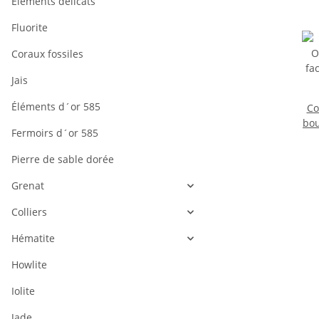
Éléments délicats
Fluorite
Coraux fossiles
Jais
Éléments d´or 585
Co
bou
Fermoirs d´or 585
l
Pierre de sable dorée
Grenat
Colliers
Hématite
Howlite
Iolite
Jade