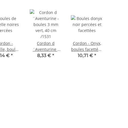
ordon -
Cordon d
Cordon - Onyx,
lle, boules
´Aventurine -
boules facettées
ettes 3mm,
boules 3 mm
6 mm noir,
,14 €
*
8,33 €
*
10,71 €
*
, longueur
vert, 40 cm
longueur 37,5
cm /1188
/1531
cm /1545