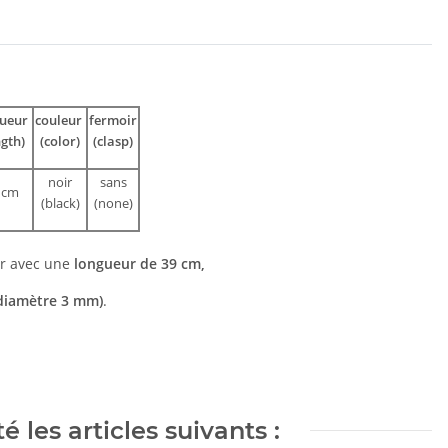
gueur
couleur
fermoir
ngth)
(color)
(clasp)
noir
sans
 cm
(black)
(none)
ir avec une
longueur de 39 cm,
diamètre 3 mm)
.
 les articles suivants :