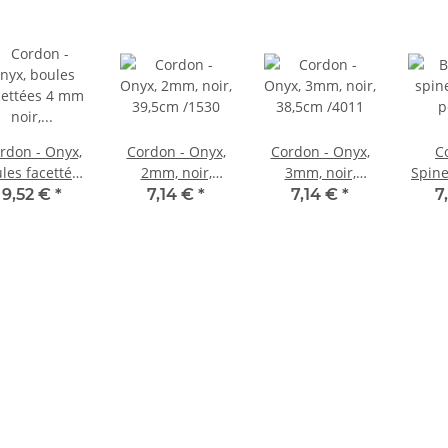
rdon - Onyx,
Cordon - Onyx,
Cordon - Onyx,
C
les facettées
2mm, noir,
3mm, noir,
Spine
4 mm noir,
39,5cm /1530
38,5cm /4011
à fac
9,52 €
*
7,14 €
*
7,14 €
*
7
ongueur 37,5
noir
cm /1455
39