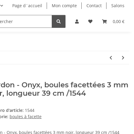
Page d´accueil
Mon compte
Contact
Salons
0,00 €
don - Onyx, boules facettées 3 mm
r, longueur 39 cm /1544
o d'article:
1544
orie:
boules à facette
n - Onyx, boules facettées 3 mm noir, longueur 39 cm /1544