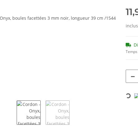
11
inclu
D
Temps 
Loading...