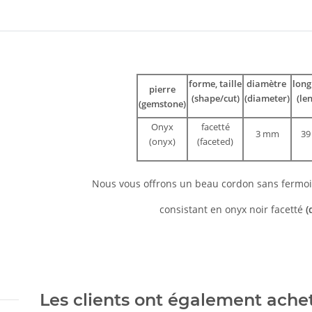
ils.showMoreTabs#
forme, taille
diamètre
lon
pierre
(shape/cut)
(diameter)
(le
(gemstone)
Onyx
facetté
3 mm
39
(onyx)
(faceted)
Nous vous offrons un beau cordon sans fermo
consistant en onyx noir facetté
(
Les clients ont également acheté