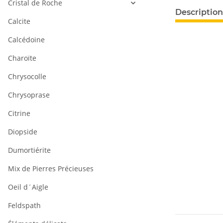
Cristal de Roche
#productDeta
Description
Calcite
Calcédoine
Charoïte
Chrysocolle
Chrysoprase
Citrine
Diopside
Dumortiérite
Mix de Pierres Précieuses
Oeil d´Aigle
Feldspath