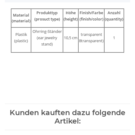
Produkttyp
Höhe
Finish/Farbe
Anzahl
Material
(prosuct type)
(height)
(finish/color)
(quantity)
(material)
Ohrring-Ständer
Plastik
transparent
(ear jewelry
10,5 cm
1
(plastic)
8
transparent
)
stand)
Kunden kauften dazu folgende
Artikel: