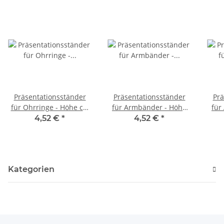
Präsentationsständer
Präsentationsständer
Prä
für Ohrringe - Höhe ca.
für Armbänder - Höhe
für
7,5 cm /3813
ca. 7 cm /3811
4,52 €
*
4,52 €
*
Kategorien