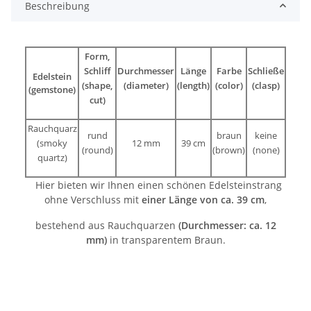
Beschreibung
Form,
Schliff
Durchmesser
Länge
Farbe
Schließe
Edelstein
(shape,
(diameter)
(length)
(color)
(clasp)
(gemstone)
cut)
Rauchquarz
rund
braun
keine
(smoky
12 mm
39 cm
(round)
(brown)
(none)
quartz)
Hier bieten wir Ihnen einen schönen Edelsteinstrang
ohne Verschluss mit
einer Länge von ca. 39 cm
,
bestehend aus Rauchquarzen
(Durchmesser: ca. 12
mm)
in transparentem Braun.