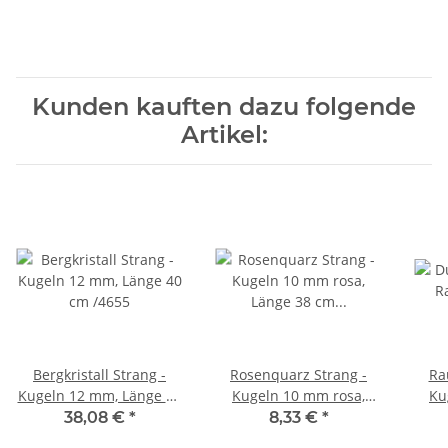
Kunden kauften dazu folgende
Artikel:
Bergkristall Strang -
Rosenquarz Strang -
Ra
Kugeln 12 mm, Länge 40
Kugeln 10 mm rosa,
Ku
cm /4655
Länge 38 cm /1598
L
38,08 €
*
8,33 €
*