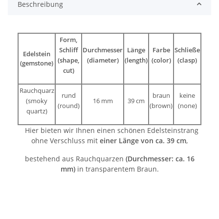
Beschreibung
Form,
Schliff
Durchmesser
Länge
Farbe
Schließe
Edelstein
(shape,
(diameter)
(length)
(color)
(clasp)
(gemstone)
cut)
Rauchquarz
rund
braun
keine
(smoky
16 mm
39 cm
(round)
(brown)
(none)
quartz)
Hier bieten wir Ihnen einen schönen Edelsteinstrang
ohne Verschluss mit
einer Länge von ca. 39 cm
,
bestehend aus Rauchquarzen
(Durchmesser: ca. 16
mm)
in transparentem Braun.