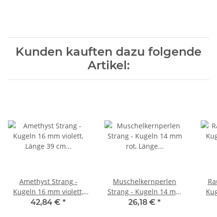
Kunden kauften dazu folgende
Artikel:
Amethyst Strang -
Muschelkernperlen
Ra
Kugeln 16 mm violett,
Strang - Kugeln 14 mm
Kug
Länge 39 cm /1917
rot, Länge 42 cm /1192
L
42,84 €
*
26,18 €
*