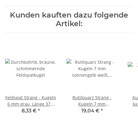
Kunden kauften dazu folgende
Artikel:
Feldspat Strang - Kugeln
Rutilquarz Strang -
Ku
6 mm grau, Länge 37,5
Kugeln 7 mm
6x
cm /5303
sonnengelb weiß, Länge
8,33 €
*
19,04 €
*
38,5 cm /5231