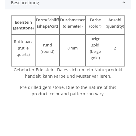
Beschreibung
Form/Schliff
Durchmesser
Farbe
Anzahl
Edelstein
(shape/cut)
(diameter)
(color)
(quantity)
(gemstone)
beige
Rutilquarz
rund
gold
(rutile
8 mm
2
(round)
(beige
quartz)
gold)
Gebohrter Edelstein. Da es sich um ein Naturprodukt
handelt, kann Farbe und Muster variieren.
Pre drilled gem stone. Due to the nature of this
product, color and pattern can vary.