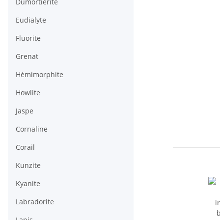
Dumortiérite
Eudialyte
Fluorite
Grenat
Hémimorphite
Howlite
Jaspe
Cornaline
Corail
Kunzite
Kyanite
Labradorite
Lapis