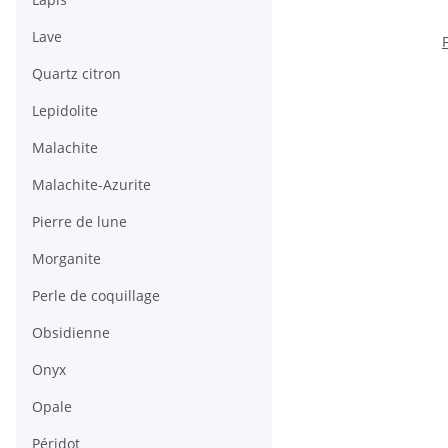
Lave
r
Quartz citron
gr
3
Lepidolite
Malachite
Malachite-Azurite
Pierre de lune
Morganite
Perle de coquillage
Obsidienne
Onyx
Opale
Péridot