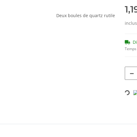
1,1
inclu
D
Temps 
Loading...
ils.showMoreTabs#