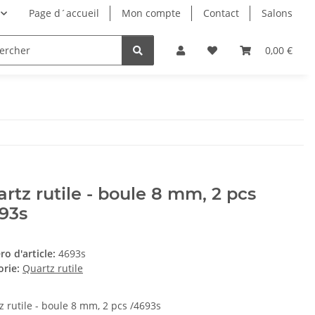
Page d´accueil
Mon compte
Contact
Salons
0,00 €
rtz rutile - boule 8 mm, 2 pcs
93s
o d'article:
4693s
orie:
Quartz rutile
z rutile - boule 8 mm, 2 pcs /4693s