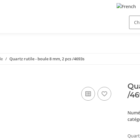
le
Quartz rutile - boule 8 mm, 2 pcs /4693s
Qua
/46
Numér
catég
Quart