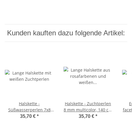
Kunden kauften dazu folgende Artikel:
Halskette -
Halskette - Zuchtperlen
E
Süßwasserperlen 7x8
8 mm multicolor, 140 cm
face
mm multicolor, Länge
/9683
ros
35,70 €
*
35,70 €
*
130 cm /9830