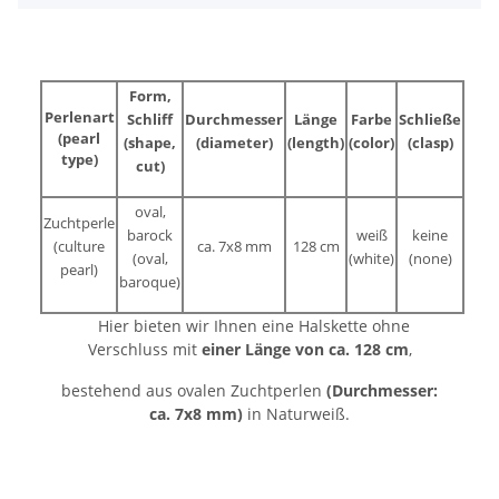
Form,
Perlenart
Schliff
Durchmesser
Länge
Farbe
Schließe
(pearl
(shape,
(diameter)
(length)
(color)
(clasp)
type)
cut)
oval,
Zuchtperle
barock
weiß
keine
(culture
ca. 7x8 mm
128 cm
(oval,
(white)
(none)
pearl)
baroque)
Hier bieten wir Ihnen eine Halskette ohne
Verschluss mit
einer Länge von ca. 128 cm
,
bestehend aus ovalen Zuchtperlen
(Durchmesser:
ca. 7x8 mm)
in Naturweiß.