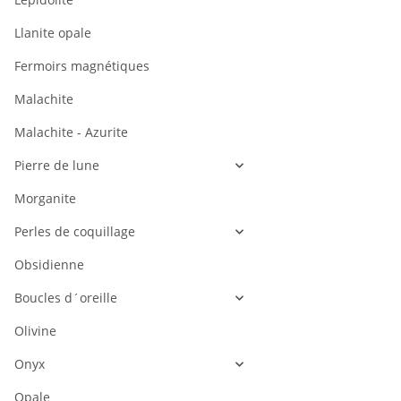
Llanite opale
Fermoirs magnétiques
Malachite
Malachite - Azurite
Pierre de lune
Morganite
Perles de coquillage
Obsidienne
Boucles d´oreille
Olivine
Onyx
Opale