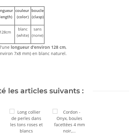
ongueur
couleur
boucle
length)
(color)
(clasp)
blanc
sans
128cm
(white)
(none)
 d'une
longueur d'environ 128 cm
,
environ 7x8 mm) en blanc naturel.
 les articles suivants :