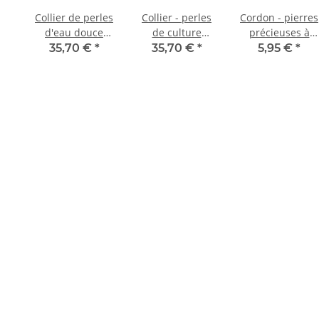
Collier de perles
Collier - perles
Cordon - pierres
d'eau douce
de culture
précieuses à
multicolores,
multicolores,
facettes 3 mm
35,70 €
*
35,70 €
*
5,95 €
*
7x8 mm, 130 cm
8mm - 140 cm
rose multicolore,
/ 9830
/9683
38,5 cm /5686