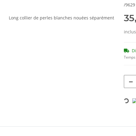
/9629
35
inclu
D
Temps 
Loading...