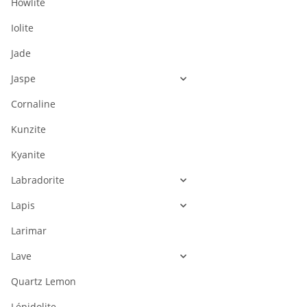
Howlite
Iolite
Jade
Jaspe
Cornaline
Kunzite
Kyanite
Labradorite
Lapis
Larimar
Lave
Quartz Lemon
Lépidolite