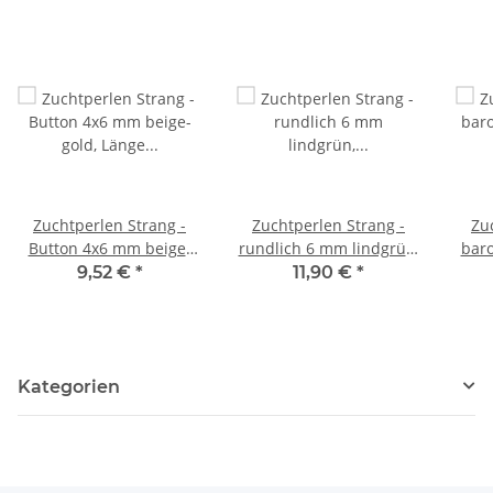
Zuchtperlen Strang -
Zuchtperlen Strang -
Zu
Button 4x6 mm beige-
rundlich 6 mm lindgrün,
baro
gold, Länge 41 cm /7282
Länge 41 cm /7082
9,52 €
*
11,90 €
*
Kategorien