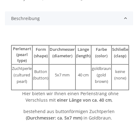
Beschreibung
Perlenart
Form
Durchmesser
Länge
Farbe
Schließe
(pearl
(shape)
(diameter)
(length)
(color)
(clasp)
type)
Zuchtperle
goldbraun
Button
keine
(cultured
5x7 mm
40 cm
(gold
(button)
(none)
pearl)
brown)
Hier bieten wir Ihnen einen Perlenstrang ohne
Verschluss mit
einer Länge von ca. 40 cm
,
bestehend aus buttonförmigen Zuchtperlen
(Durchmesser: ca. 5x7 mm)
in Goldbraun.