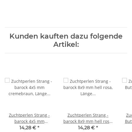
Kunden kauften dazu folgende
Artikel:
Zuchtperlen Strang -
Zuchtperlen Strang -
Zu
barock 4x5 mm
barock 8x9 mm hell rosa,
But
cremebraun, Länge 40
Länge 37 cm /7460
gold
14,28 €
*
14,28 €
*