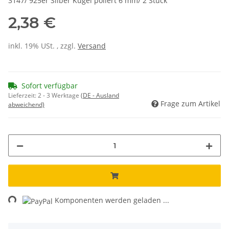
3147/ 925er Silber Kugel poliert 6 mm/ 2 Stück
2,38 €
inkl. 19% USt. , zzgl.
Versand
Sofort verfügbar
Lieferzeit:
2 - 3 Werktage
(DE - Ausland
Frage zum Artikel
abweichend)
ng...
Komponenten werden geladen ...