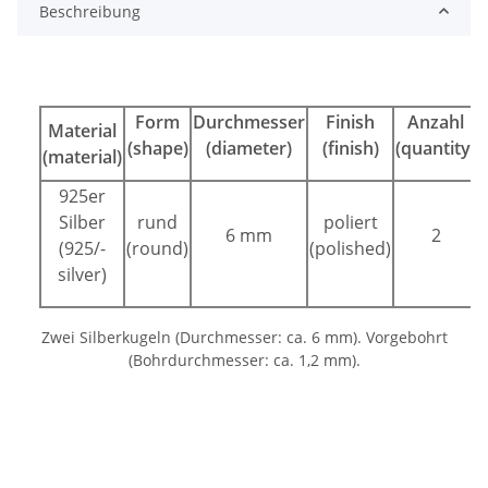
Beschreibung
Form
Durchmesser
Finish
Anzahl
Material
(shape)
(diameter)
(finish)
(quantity)
(material)
925er
Silber
rund
poliert
6 mm
2
(925/-
(round)
(polished)
silver)
Zwei Silberkugeln (Durchmesser: ca. 6 mm). Vorgebohrt
(Bohrdurchmesser: ca. 1,2 mm).