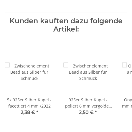
Kunden kauften dazu folgende
Artikel:
5x 925er Silber Kugel -
925er Silber Kugel -
Ony
facettiert 4 mm /2922
poliert 6 mm vergoldet,
mm m
2 Stück /3006
2,38 €
*
2,50 €
*