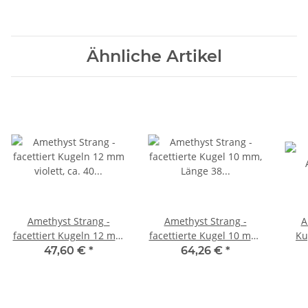
Ähnliche Artikel
Amethyst Strang -
Amethyst Strang -
A
facettiert Kugeln 12 mm
facettierte Kugel 10 mm,
Ku
violett, ca. 40 cm /4116
Länge 38 cm /4117
vi
47,60 €
*
64,26 €
*