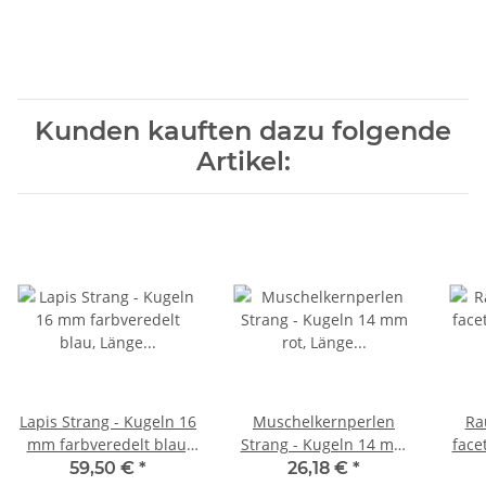
Kunden kauften dazu folgende
Artikel:
Lapis Strang - Kugeln 16
Muschelkernperlen
Ra
mm farbveredelt blau,
Strang - Kugeln 14 mm
face
Länge 39 cm /1008
rot, Länge 42 cm /1192
br
59,50 €
*
26,18 €
*