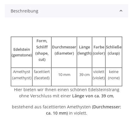
Beschreibung
Form,
Schliff
Durchmesser
Länge
Farbe
Schließe
Edelstein
(shape,
(diameter)
(length)
(color)
(clasp)
(gemstone)
cut)
Amethyst
facettiert
violett
keine
10 mm
39 cm
(amethyst)
(faceted)
(violet)
(none)
Hier bieten wir Ihnen einen schönen Edelsteinstrang
ohne Verschluss mit einer
Länge von ca. 39 cm
,
bestehend aus facettierten Amethysten
(Durchmesser:
ca. 10 mm)
in violett.