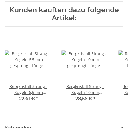
Kunden kauften dazu folgende
Artikel:
Bergkristall Strang -
Bergkristall Strang -
Ro
Kugeln 6,5 mm
Kugeln 10 mm
K
gesprengt, Länge 39 cm
gesprengt, Länge 40 cm
Lä
22,61 €
*
28,56 €
*
/4642
/4277
Kategorien