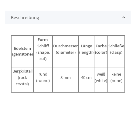
Beschreibung
Form,
Schliff
Durchmesser
Länge
Farbe
Schließe
Edelstein
(shape,
(diameter)
(length)
(color)
(clasp)
(gemstone)
cut)
Bergkristall
rund
weiß
keine
(rock
8 mm
40 cm
(round)
(white)
(none)
crystal)