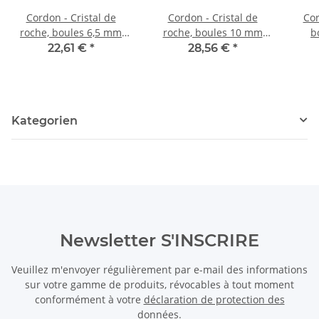
Cordon - Cristal de
Cordon - Cristal de
Cor
roche, boules 6,5 mm
roche, boules 10 mm
b
craquelées, longueur 39
craquelés, longueur 40
long
22,61 €
*
28,56 €
*
cm /4642
cm /4277
Kategorien
Newsletter S'INSCRIRE
Veuillez m'envoyer régulièrement par e-mail des informations
sur votre gamme de produits, révocables à tout moment
conformément à votre
déclaration de protection des
données
.