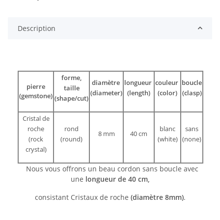
Description
forme,
diamètre
longueur
couleur
boucle
pierre
taille
(diameter)
(length)
(color)
(clasp)
(gemstone)
(shape/cut)
Cristal de
roche
rond
blanc
sans
8 mm
40 cm
(rock
(round)
(white)
(none)
crystal)
Nous vous offrons un beau cordon sans boucle avec
une
longueur de 40 cm,
consistant Cristaux de roche
(diamètre 8mm)
.